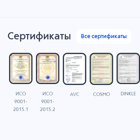
Сертификаты
Все сертификаты
ИСО
ИСО
DINKLE
G
COSMO
AVC
9001-
9001-
N
2015.1
2015.2