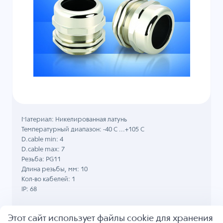
Материал: Никелированная латунь
Температурный диапазон: -40 C ...+105 C
D.cable min: 4
D.cable max: 7
Резьба: PG11
Длина резьбы, мм: 10
Кол-во кабелей: 1
IP: 68
Кабельный ввод AVC PBA11-06
Этот сайт использует файлы cookie для хранения