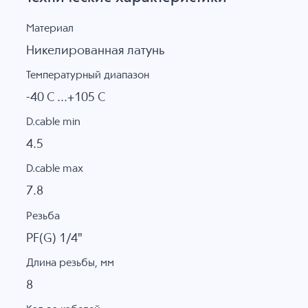
Материал
Никелированная латунь
Температурный диапазон
-40 C ...+105 C
D.cable min
4.5
D.cable max
7.8
Резьба
PF(G) 1/4"
Длина резьбы, мм
8