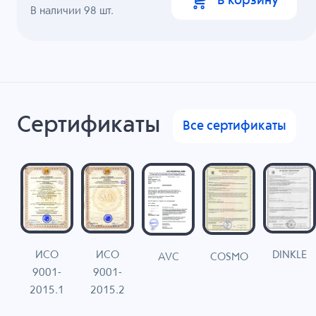
В корзину
В наличии
98
шт.
Сертификаты
Все сертификаты
ИСО
ИСО
DINKLE
G
COSMO
AVC
9001-
9001-
N
2015.1
2015.2