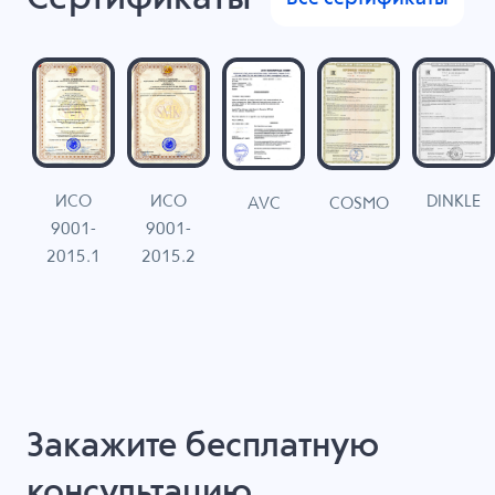
ИСО
ИСО
DINKLE
G
COSMO
AVC
9001-
9001-
N
2015.1
2015.2
Закажите бесплатную
консультацию