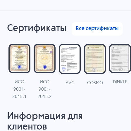
Сертификаты
Все сертификаты
ИСО
ИСО
DINKLE
G
COSMO
AVC
9001-
9001-
N
2015.1
2015.2
Информация для
клиентов