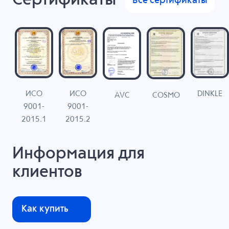
Сертификаты
Все сертификаты
ИСО
ИСО
DINKLE
G
COSMO
AVC
9001-
9001-
N
2015.1
2015.2
Информация для
клиентов
Как купить