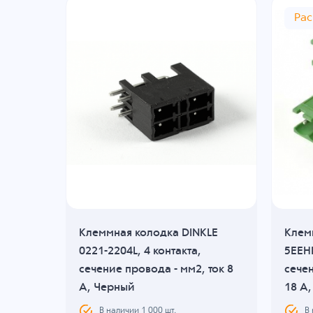
Ра
KLE
Клеммная колодка DINKLE
Клем
,
0221-2204L, 4 контакта,
5EEHD
 ток
сечение провода - мм2, ток 8
сечен
A, Черный
18 A
В наличии
1 000
шт.
В