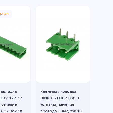
дажа
Рас
 колодка
Клеммная колодка
Клемм
HDV-12P, 12
DINKLE 2EHDR-03P, 3
DINKLE
, сечение
контакта, сечение
контак
 мм2, ток 18
провода - мм2, ток 18
провод