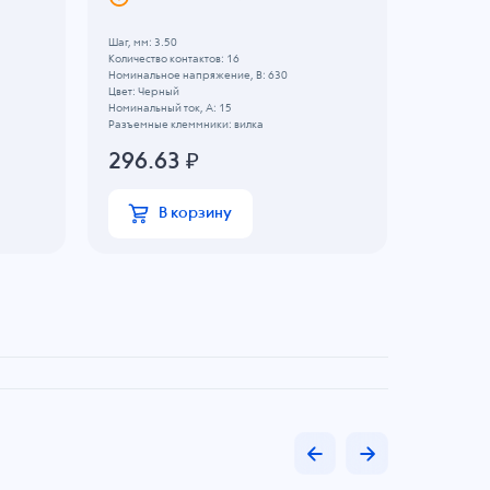
Шаг, мм: 3.50
Шаг, мм: 5.
Количество контактов: 16
Количество 
Номинальное напряжение, B: 630
Цвет: Зеле
Цвет: Черный
Номинально
Номинальный ток, А: 15
Номинальны
Разъемные клеммники: вилка
Разъемные 
296.63
₽
33.42
В корзину
В