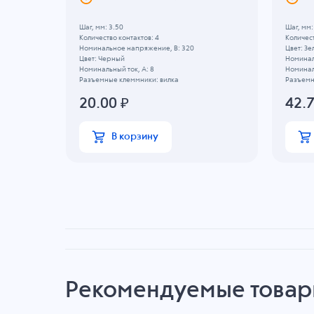
Шаг, мм: 3.50
Шаг, мм:
Количество контактов: 4
Количест
Номинальное напряжение, B: 320
Цвет: З
Цвет: Черный
Номинал
Номинальный ток, А: 8
Номиналь
Разъемные клеммники: вилка
Разъемн
20.00
₽
42.
В корзину
Рекомендуемые това