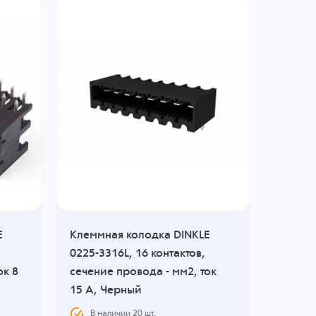
E
Клеммная колодка DINKLE
Клеммн
0225-3316L, 16 контактов,
2EHDV-0
ок 8
сечение провода - мм2, ток
сечени
15 A, Черный
18 A, 
В наличии
20
шт.
В н