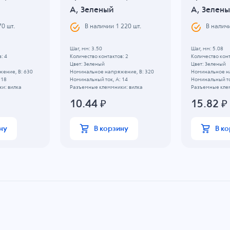
A, Зеленый
A, Зелен
70
шт.
В наличии
1 220
шт.
В налич
Шаг, мм: 3.50
Шаг, мм: 5.08
: 4
Количество контактов: 2
Количество конт
Цвет: Зеленый
Цвет: Зеленый
ение, B: 630
Номинальное напряжение, B: 320
Номинальное н
 18
Номинальный ток, А: 14
Номинальный то
и: вилка
Разъемные клеммники: вилка
Разъемные кле
10.44
₽
15.82
₽
ну
В корзину
В к