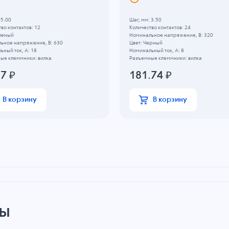
 5.00
Шаг, мм: 3.50
во контактов: 12
Количество контактов: 24
еленый
Номинальное напряжение, B: 320
ьное напряжение, B: 630
Цвет: Черный
ный ток, А: 18
Номинальный ток, А: 8
ые клеммники: вилка
Разъемные клеммники: вилка
77
₽
181.74
₽
В корзину
В корзину
ры