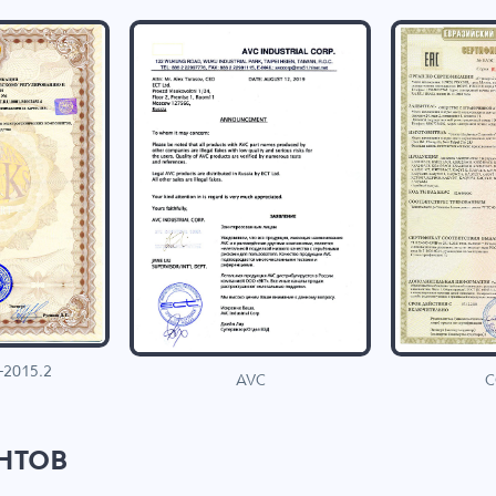
-2015.2
C
AVC
нтов