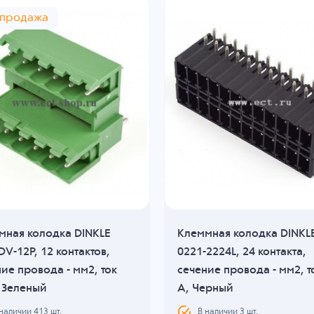
спродажа
мная колодка DINKLE
Клеммная колодка DINKL
V-12P, 12 контактов,
0221-2224L, 24 контакта,
ие провода - мм2, ток
сечение провода - мм2, т
, Зеленый
A, Черный
 наличии
413
шт.
В наличии
3
шт.