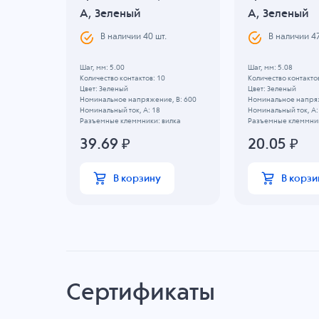
A, Зеленый
A, Зеленый
.
В наличии
40
шт.
В наличии
4
Шаг, мм: 5.00
Шаг, мм: 5.08
Количество контактов: 10
Количество контактов
Цвет: Зеленый
Цвет: Зеленый
, B: 630
Номинальное напряжение, B: 600
Номинальное напряж
Номинальный ток, А: 18
Номинальный ток, А:
илка
Разъемные клеммники: вилка
Разъемные клеммник
39.69
₽
20.05
₽
В корзину
В корзи
Сертификаты