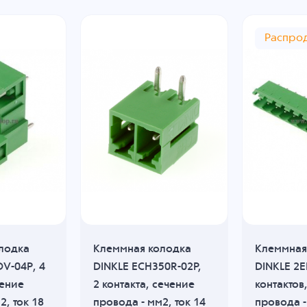
Распро
лодка
Клеммная колодка
Клеммная
V-04Р, 4
DINKLE ECH350R-02P,
DINKLE 2E
чение
2 контакта, сечение
контактов
2, ток 18
провода - мм2, ток 14
провода -