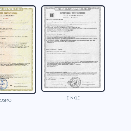
DINKLE
OSMO
H