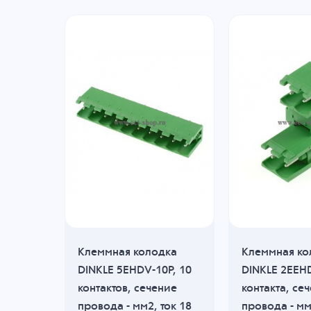
дка
Клеммная колодка
Клеммная ко
3P, 3
DINKLE 5EHDV-10P, 10
DINKLE 2EEHD
ие
контактов, сечение
контакта, се
ток 18
провода - мм2, ток 18
провода - мм