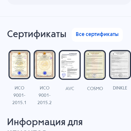
Сертификаты
Все сертификаты
ИСО
ИСО
DINKLE
G
COSMO
AVC
9001-
9001-
N
2015.1
2015.2
Информация для