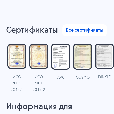
Сертификаты
Все сертификаты
ИСО
ИСО
DINKLE
G
COSMO
AVC
9001-
9001-
N
2015.1
2015.2
Информация для