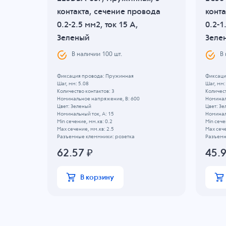
вода
контакта, сечение провода
конта
еленый
0.2-2.5 мм2, ток 15 A,
0.2-1
Зеленый
Зеле
В наличии
100
шт.
В
Фиксация провода: Пружинная
Фиксаци
Шаг, мм: 5.08
Шаг, мм:
Количество контактов: 3
Количест
Номинальное напряжение, B: 600
Номинал
Цвет: Зеленый
Цвет: З
Номинальный ток, А: 15
Номиналь
Min сечение, мм.кв: 0.2
Min сече
Max сечение, мм.кв: 2.5
Max сече
Разъемные клеммники: розетка
Разъемн
62.57
₽
45.
В корзину