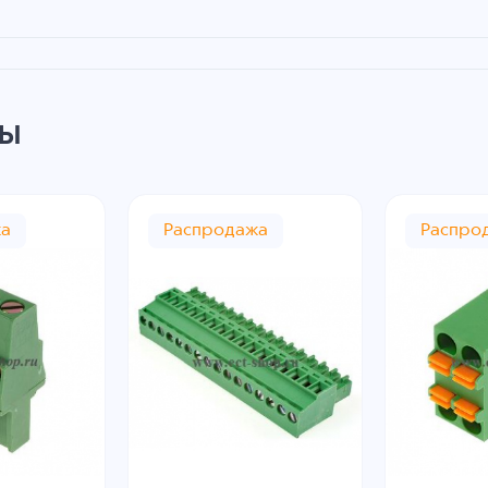
ры
жа
Распродажа
Распро