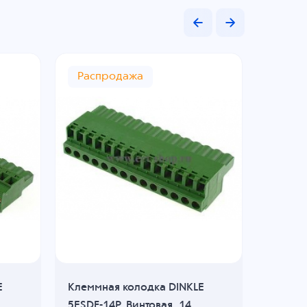
Распродажа
E
Клеммная колодка DINKLE
Клеммн
5ESDF-14P, Винтовая, 14
ESC250