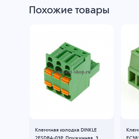
Похожие товары
KLE
Клеммная колодка DINKLE
Клем
я, 5
2ESDBA-03P, Пружинная, 3
EC381