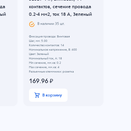
ода
контактов, сечение провода
контак
ный
0.2-4 мм2, ток 18 A, Зеленый
0.2-0.5
В наличии
35
шт.
В н
Фиксация провода: Винтовая
Фиксация 
Шаг, мм: 5.00
Шаг, мм: 2.
Количество контактов: 14
Количество 
Номинальное напряжение, B: 600
Номинально
Цвет: Зеленый
Цвет: Зеле
Номинальный ток, А: 18
Номинальны
Min сечение, мм.кв: 0.2
Min сечение
Max сечение, мм.кв: 4
Max сечение
Разъемные клеммники: розетка
Разъемные 
169.96
₽
43.87
В корзину
В