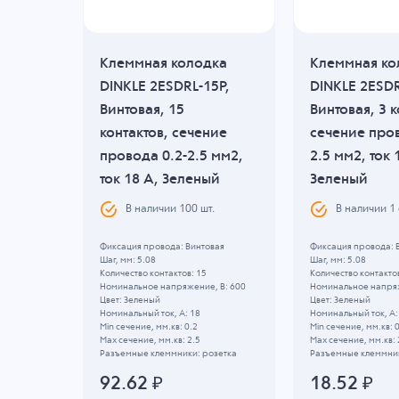
дка
Клеммная колодка
Клеммная ко
P,
DINKLE 2ESDRL-15P,
DINKLE 2ESDR
Винтовая, 15
Винтовая, 3 к
ние
контактов, сечение
сечение пров
 мм2,
провода 0.2-2.5 мм2,
2.5 мм2, ток 
ый
ток 18 A, Зеленый
Зеленый
.
В наличии
100
шт.
В наличии
1
инная
Фиксация провода: Винтовая
Фиксация провода: 
Шаг, мм: 5.08
Шаг, мм: 5.08
Количество контактов: 15
Количество контактов
, B: 600
Номинальное напряжение, B: 600
Номинальное напряж
Цвет: Зеленый
Цвет: Зеленый
Номинальный ток, А: 18
Номинальный ток, А:
Min сечение, мм.кв: 0.2
Min сечение, мм.кв: 
Max сечение, мм.кв: 2.5
Max сечение, мм.кв: 
озетка
Разъемные клеммники: розетка
Разъемные клеммник
92.62
₽
18.52
₽