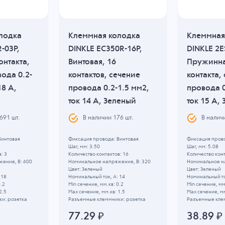
лодка
Клеммная колодка
Клеммная
-03P,
DINKLE EC350R-16P,
DINKLE 2E
онтакта,
Винтовая, 16
Пружинна
ода 0.2-
контактов, сечение
контакта,
18 A,
провода 0.2-1.5 мм2,
провода 0
ток 14 A, Зеленый
ток 15 A,
 691
шт.
В наличии
176
шт.
В налич
Винтовая
Фиксация провода: Винтовая
Фиксация пров
Шаг, мм: 3.50
Шаг, мм: 5.08
: 3
Количество контактов: 16
Количество конт
ение, B: 600
Номинальное напряжение, B: 320
Номинальное н
Цвет: Зеленый
Цвет: Зеленый
 18
Номинальный ток, А: 14
Номинальный то
0.2
Min сечение, мм.кв: 0.2
Min сечение, мм
2.5
Max сечение, мм.кв: 1.5
Max сечение, мм
и: розетка
Разъемные клеммники: розетка
Разъемные кле
77.29
₽
38.89
₽