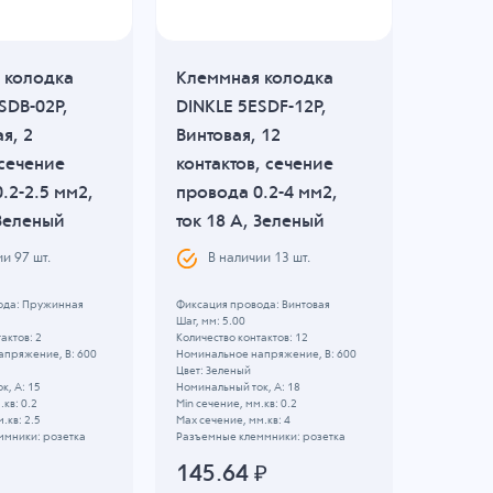
 колодка
Клеммная колодка
Клемм
SDB-02P,
DINKLE 5ESDF-12P,
DINKLE
я, 2
Винтовая, 12
Винтов
 сечение
контактов, сечение
контак
.2-2.5 мм2,
провода 0.2-4 мм2,
провод
 Зеленый
ток 18 A, Зеленый
ток 18
ии
97
шт.
В наличии
13
шт.
В н
ода: Пружинная
Фиксация провода: Винтовая
Фиксация 
Шаг, мм: 5.00
Шаг, мм: 5
актов: 2
Количество контактов: 12
Количество
апряжение, B: 600
Номинальное напряжение, B: 600
Номинальн
Цвет: Зеленый
Цвет: Зел
к, А: 15
Номинальный ток, А: 18
Номинальны
.кв: 0.2
Min сечение, мм.кв: 0.2
Min сечени
.кв: 2.5
Max сечение, мм.кв: 4
Max сечени
ммники: розетка
Разъемные клеммники: розетка
Разъемные
145.64
₽
74.1