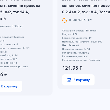
кта, сечение провода
контактов, сечение пров
.5 мм2, ток 14 A,
0.2-4 мм2, ток 18 A, Зеле
ный
В наличии
50
шт.
 наличии
5 368
шт.
Фиксация провода: Винтовая
Шаг, мм: 5.08
я провода: Винтовая
Количество контактов: 19
 3.81
Номинальное напряжение, B: 600
во контактов: 4
Цвет: Зеленый
ьное напряжение, B: 320
Номинальный ток, А: 18
еленый
Min сечение, мм.кв: 0.2
ный ток, А: 14
Max сечение, мм.кв: 4
ние, мм.кв: 0.2
Разъемные клеммники: розетка
ние, мм.кв: 1.5
ые клеммники: розетка
121.95
₽
96
₽
В корзину
В корзину