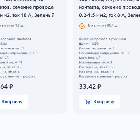
ктов, сечение провода
контакта, сечение прово
 мм2, ток 18 A, Зеленый
0.2-1.5 мм2, ток 8 A, Зел
 наличии
13
шт.
В наличии
807
шт.
я провода: Винтовая
Фиксация провода: Пружинная
 5.00
Шаг, мм: 3.50
во контактов: 12
Количество контактов: 2
ьное напряжение, B: 600
Номинальное напряжение, B: 320
еленый
Цвет: Зеленый
ный ток, А: 18
Номинальный ток, А: 8
ние, мм.кв: 0.2
Min сечение, мм.кв: 0.2
ние, мм.кв: 4
Max сечение, мм.кв: 1.5
ые клеммники: розетка
Разъемные клеммники: розетка
.64
₽
33.42
₽
В корзину
В корзину