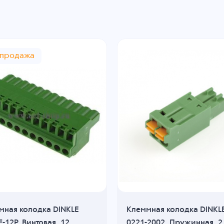
спродажа
мная колодка DINKLE
Клеммная колодка DINKL
-12P, Винтовая, 12
0221-2002, Пружинная, 2