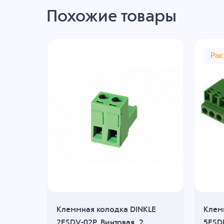
Похожие товары
Ра
KLE
Клеммная колодка DINKLE
Клем
, 3
2ESDV-02P, Винтовая, 2
5ESDF