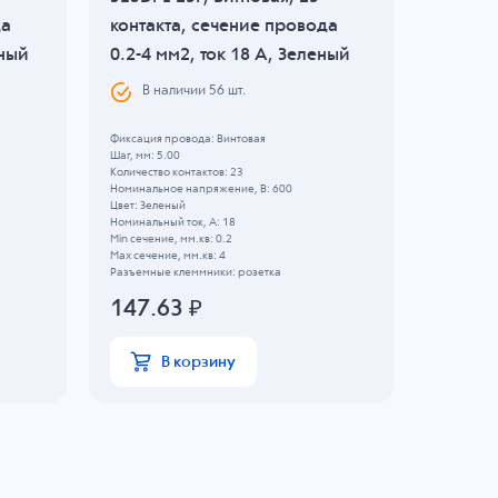
да
контакта, сечение провода
сечени
еный
0.2-4 мм2, ток 18 A, Зеленый
мм2, т
В наличии
56
шт.
В н
Фиксация провода: Винтовая
Шаг, мм: 5.
Шаг, мм: 5.00
Количество 
Количество контактов: 23
Цвет: Черн
Номинальное напряжение, B: 600
Номинально
Цвет: Зеленый
Номинальны
Номинальный ток, А: 18
Min сечение
Min сечение, мм.кв: 0.2
Max сечение
Max сечение, мм.кв: 4
Разъемные 
Разъемные клеммники: розетка
243.4
147.63
₽
В
В корзину