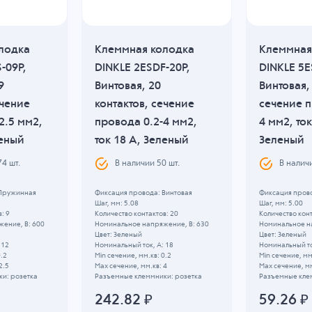
лодка
Клеммная колодка
Клеммная
-09P,
DINKLE 2ESDF-20P,
DINKLE 5E
9
Винтовая, 20
Винтовая, 
ечение
контактов, сечение
сечение п
2.5 мм2,
провода 0.2-4 мм2,
4 мм2, ток
леный
ток 18 A, Зеленый
Зеленый
74
шт.
В наличии
50
шт.
В налич
 Пружинная
Фиксация провода: Винтовая
Фиксация прово
Шаг, мм: 5.08
Шаг, мм: 5.00
: 9
Количество контактов: 20
Количество конт
ение, B: 600
Номинальное напряжение, B: 630
Номинальное н
Цвет: Зеленый
Цвет: Зеленый
 12
Номинальный ток, А: 18
Номинальный то
0.2
Min сечение, мм.кв: 0.2
Min сечение, мм
2.5
Max сечение, мм.кв: 4
Max сечение, мм
и: розетка
Разъемные клеммники: розетка
Разъемные кле
242.82
₽
59.26
₽