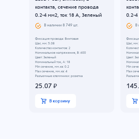
ода
контакта, сечение провода
конта
0.2-4 мм2, ток 18 A, Зеленый
0.2-4
В наличии
8 749
шт.
В
Фиксация провода: Винтовая
Фиксаци
Шаг, мм: 5.08
Шаг, мм:
Количество контактов: 2
Количест
Номинальное напряжение, B: 600
Номинал
Цвет: Зеленый
Цвет: З
Номинальный ток, А: 18
Номиналь
Min сечение, мм.кв: 0.2
Min сече
Max сечение, мм.кв: 4
Max сече
Разъемные клеммники: розетка
Разъемн
25.07
₽
145
В корзину