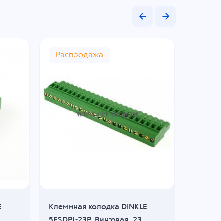
Распродажа
E
Клеммная колодка DINKLE
Клеммн
5ESDPL-23P, Винтовая, 23
0225-05