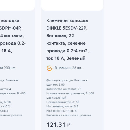
 колодка
Клеммная колодка
Клемм
SDPM-04P,
DINKLE 5ESDV-22P,
DINKLE
4 контакта,
Винтовая, 22
Пружи
ровода 0.2-
контакта, сечение
контак
 18 A,
провода 0.2-4 мм2,
провод
ток 18 A, Зеленый
ток 15
ии
900
шт.
В наличии
26
шт.
В н
да: Винтовая
Фиксация провода: Винтовая
Фиксация 
Шаг, мм: 5.00
Шаг, мм: 5
актов: 4
Количество контактов: 22
Количество
апряжение, B: 600
Номинальное напряжение, B: 600
Номинальн
Цвет: Зеленый
Цвет: Зел
к, А: 18
Номинальный ток, А: 18
Номинальны
.кв: 0.2
Min сечение, мм.кв: 0.2
Min сечени
.кв: 4
Max сечение, мм.кв: 4
Max сечени
ммники: розетка
Разъемные клеммники: розетка
Разъемные
121.31
₽
62.5