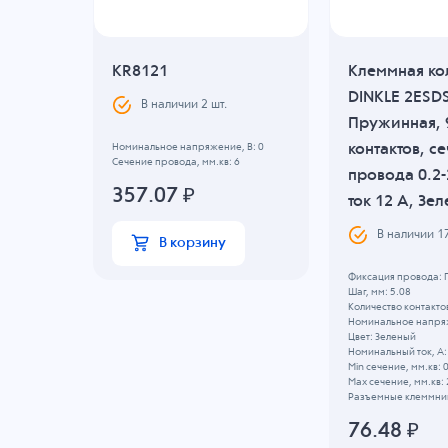
дка
KR8121
Клеммная ко
P,
DINKLE 2ESDS
В наличии
2
шт.
Пружинная, 
ние
контактов, с
Номинальное напряжение, B: 0
Сечение провода, мм.кв: 6
 мм2,
провода 0.2-
357.07
₽
ый
ток 12 A, Зе
В наличии
1
В корзину
вая
Фиксация провода:
Шаг, мм: 5.08
Количество контактов
, B: 600
Номинальное напряж
Цвет: Зеленый
Номинальный ток, А:
Min сечение, мм.кв: 
Max сечение, мм.кв: 
озетка
Разъемные клеммник
76.48
₽