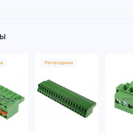
ры
жа
Распродажа