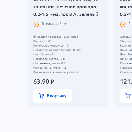
вода
контактов, сечение провода
конта
леный
0.2-1.5 мм2, ток 8 A, Зеленый
0.2-4
В наличии
3
шт.
В
Фиксация провода: Пружинная
Фиксаци
Шаг, мм: 3.81
Шаг, мм:
Количество контактов: 10
Количест
Номинальное напряжение, B: 320
Номинал
Цвет: Зеленый
Цвет: З
Номинальный ток, А: 8
Номиналь
Min сечение, мм.кв: 0.2
Min сече
Max сечение, мм.кв: 1.5
Max сече
Разъемные клеммники: розетка
Разъемн
63.90
₽
121
В корзину