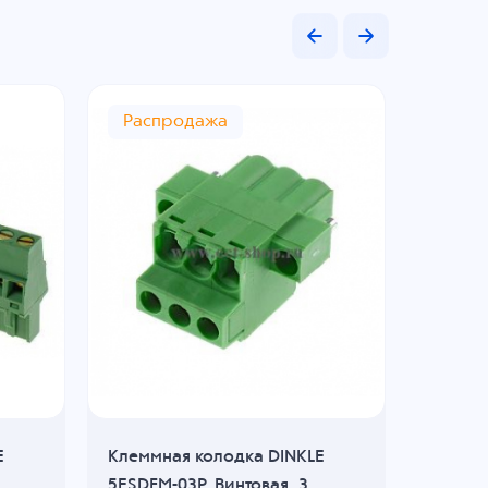
Распродажа
Расп
E
Клеммная колодка DINKLE
Клеммн
5ESDFM-03P, Винтовая, 3
5ESDF-2