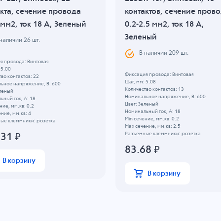
кта, сечение провода
контактов, сечение пров
 мм2, ток 18 A, Зеленый
0.2-2.5 мм2, ток 18 A,
Зеленый
 наличии
26
шт.
В наличии
209
шт.
я провода: Винтовая
 5.00
Фиксация провода: Винтовая
во контактов: 22
Шаг, мм: 5.08
ьное напряжение, B: 600
Количество контактов: 13
еленый
Номинальное напряжение, B: 600
ный ток, А: 18
Цвет: Зеленый
ние, мм.кв: 0.2
Номинальный ток, А: 18
ние, мм.кв: 4
Min сечение, мм.кв: 0.2
ые клеммники: розетка
Max сечение, мм.кв: 2.5
Разъемные клеммники: розетка
.31
₽
83.68
₽
В корзину
В корзину