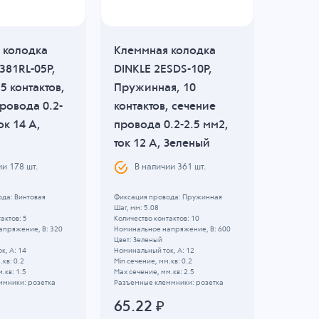
 колодка
Клеммная колодка
Клемм
381RL-05P,
DINKLE 2ESDS-10P,
DINKLE
5 контактов,
Пружинная, 10
Винтов
ровода 0.2-
контактов, сечение
контак
ок 14 A,
провода 0.2-2.5 мм2,
провод
ток 12 A, Зеленый
ток 18
ии
178
шт.
В наличии
361
шт.
В н
да: Винтовая
Фиксация провода: Пружинная
Фиксация 
Шаг, мм: 5.08
Шаг, мм: 5
актов: 5
Количество контактов: 10
Количество
апряжение, B: 320
Номинальное напряжение, B: 600
Номинальн
Цвет: Зеленый
Цвет: Зел
к, А: 14
Номинальный ток, А: 12
Номинальны
.кв: 0.2
Min сечение, мм.кв: 0.2
Min сечени
.кв: 1.5
Max сечение, мм.кв: 2.5
Max сечени
ммники: розетка
Разъемные клеммники: розетка
Разъемные
65.22
₽
125.