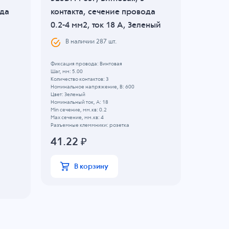
ода
контакта, сечение провода
контак
0.2-4 мм2, ток 18 A, Зеленый
0.2-4 м
В наличии
287
шт.
В н
Фиксация провода: Винтовая
Фиксация п
Шаг, мм: 5.00
Шаг, мм: 5.
Количество контактов: 3
Количество 
Номинальное напряжение, B: 600
Номинально
Цвет: Зеленый
Цвет: Зеле
Номинальный ток, А: 18
Номинальны
Min сечение, мм.кв: 0.2
Min сечение
Max сечение, мм.кв: 4
Max сечение
Разъемные клеммники: розетка
Разъемные 
41.22
₽
242.8
В корзину
В