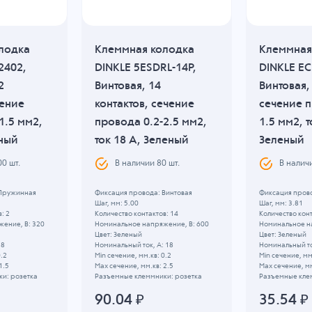
лодка
Клеммная колодка
Клеммная
2402,
DINKLE 5ESDRL-14P,
DINKLE EC
2
Винтовая, 14
Винтовая, 
чение
контактов, сечение
сечение п
1.5 мм2,
провода 0.2-2.5 мм2,
1.5 мм2, т
еный
ток 18 A, Зеленый
Зеленый
00
шт.
В наличии
80
шт.
В налич
 Пружинная
Фиксация провода: Винтовая
Фиксация прово
Шаг, мм: 5.00
Шаг, мм: 3.81
: 2
Количество контактов: 14
Количество конт
ение, B: 320
Номинальное напряжение, B: 600
Номинальное н
Цвет: Зеленый
Цвет: Зеленый
 8
Номинальный ток, А: 18
Номинальный то
0.2
Min сечение, мм.кв: 0.2
Min сечение, мм
1.5
Max сечение, мм.кв: 2.5
Max сечение, мм
и: розетка
Разъемные клеммники: розетка
Разъемные кле
90.04
₽
35.54
₽