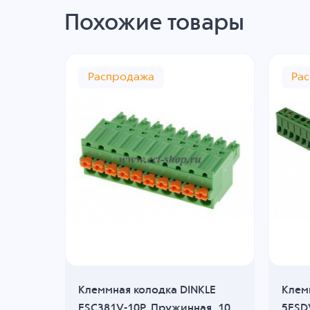
Похожие товары
Распродажа
Ра
KLE
Клеммная колодка DINKLE
Клем
5
ESC381V-10P, Пружинная, 10
5ESDV