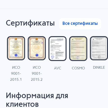
Сертификаты
Все сертификаты
ИСО
ИСО
DINKLE
G
COSMO
AVC
9001-
9001-
N
2015.1
2015.2
Информация для
клиентов