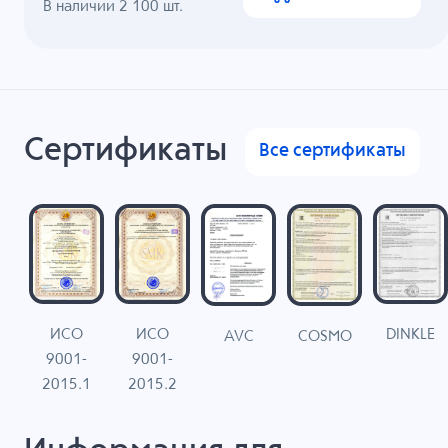
В наличии
2 100
шт.
Сертификаты
Все сертификаты
ИСО
ИСО
DINKLE
G
COSMO
AVC
9001-
9001-
N
2015.1
2015.2