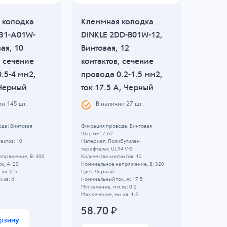
 колодка
Клеммная колодка
Клемм
T31-A01W-
DINKLE 2DD-B01W-12,
DINKLE
вая, 10
Винтовая, 12
12, Ви
, сечение
контактов, сечение
контак
.5-4 мм2,
провода 0.2-1.5 мм2,
провод
 Черный
ток 17.5 A, Черный
ток 17
ии
145
шт.
В наличии
27
шт.
В н
да: Винтовая
Фиксация провода: Винтовая
Фиксация 
Шаг, мм: 7.62
Шаг, мм: 7
актов: 10
Материал: Полибутилен-
Материал:
терафталат, UL 94 V-0
Количество
апряжение, B: 300
Количество контактов: 12
Номинальн
к, А: 20
Номинальное напряжение, B: 320
Цвет: Чер
.кв: 0.5
Цвет: Черный
Номинальны
.кв: 4
Номинальный ток, А: 17.5
Min сечени
Min сечение, мм.кв: 0.2
Max сечени
Max сечение, мм.кв: 1.5
59.4
58.70
₽
орзину