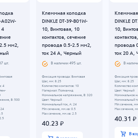
лодка
Клеммная колодка
Клеммная
C-A02W-
DINKLE DT-39-B01W-
DINKLE D
 4
10, Винтовая, 10
10, Винто
чение
контактов, сечение
контактов
2.5 мм2,
провода 0.5-2.5 мм2,
провода 0
рный
ток 24 A, Черный
ток 20 A,
07
шт.
В наличии
495
шт.
В налич
Винтовая
Фиксация провода: Винтовая
Фиксация прово
Шаг, мм: 8.25
Шаг, мм: 8.25
: 4
Количество контактов: 10
Количество конт
лен-
Материал: Полиамид
Цвет: Черный
0
Номинальное напряжение, B: 320
Номинальное н
ение, B: 500
Цвет: Черный
Номинальный то
Номинальный ток, А: 24
Min сечение, мм
 24
Min сечение, мм.кв: 0.5
Max сечение, мм
0.5
Max сечение, мм.кв: 2.5
40.31
₽
2.5
40.23
₽
В к