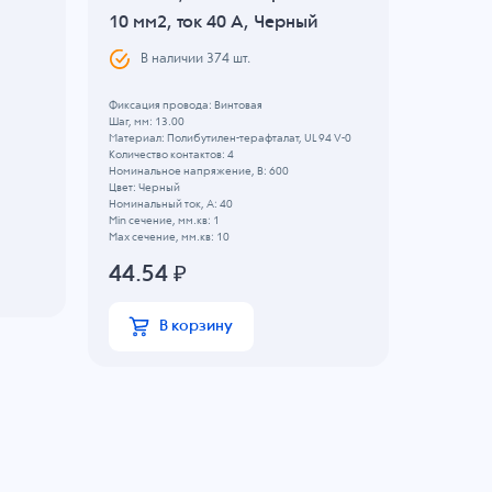
10 мм2, ток 40 A, Черный
0.5-2.5
В наличии
374
шт.
В н
Фиксация провода: Винтовая
Фиксация п
Шаг, мм: 13.00
Шаг, мм: 7.
Материал: Полибутилен-терафталат, UL 94 V-0
Материал: 
Количество контактов: 4
Количество 
Номинальное напряжение, B: 600
Номинально
Цвет: Черный
Цвет: Черн
Номинальный ток, А: 40
Номинальны
Min сечение, мм.кв: 1
Min сечение
Max сечение, мм.кв: 10
Max сечение
44.54
₽
39.26
В корзину
В