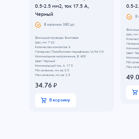
рный
0.5-2.5 мм2, ток 17.5 A,
0.5-2
Черный
В
В наличии
380
шт.
Фиксаци
Шаг, мм:
Фиксация провода: Винтовая
Количест
Шаг, мм: 7.62
Материа
Количество контактов: 6
Номинал
Материал: Полибутилен-терафталат, UL 94 V-0
Цвет: Ч
Номинальное напряжение, B: 400
Номиналь
Цвет: Черный
Min сече
Номинальный ток, А: 17.5
Max сече
Min сечение, мм.кв: 0.5
Max сечение, мм.кв: 2.5
49.
34.76
₽
В корзину