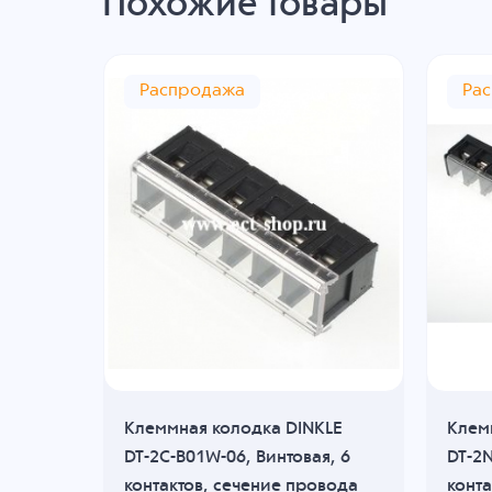
Похожие товары
Распродажа
Ра
KLE
Клеммная колодка DINKLE
Клем
, 2
DT-2C-B01W-06, Винтовая, 6
DT-2N
ода
контактов, сечение провода
конта