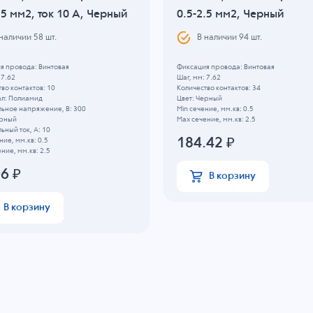
.5 мм2, ток 10 A, Черный
0.5-2.5 мм2, Черный
 наличии
58
шт.
В наличии
94
шт.
я провода: Винтовая
Фиксация провода: Винтовая
 7.62
Шаг, мм: 7.62
во контактов: 10
Количество контактов: 34
л: Полиамид
Цвет: Черный
ьное напряжение, B: 300
Min сечение, мм.кв: 0.5
ерный
Max сечение, мм.кв: 2.5
ный ток, А: 10
184.42
₽
ние, мм.кв: 0.5
ние, мм.кв: 2.5
06
₽
В корзину
В корзину