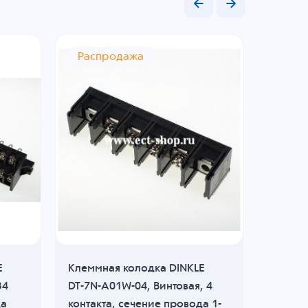
Распродажа
Расп
E
Клеммная колодка DINKLE
Клеммн
34
DT-7N-A01W-04, Винтовая, 4
DT-2C-
да
контакта, сечение провода 1-
контак