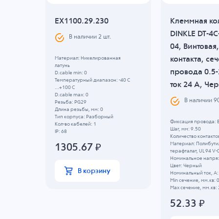
EX1100.29.230
Клеммная ко
DINKLE DT-4
В наличии
2
шт.
04, Винтовая,
контакта, се
, B: 0
Материал: Никелированная
латунь
провода 0.5-
D.cable min: 0
Температурный диапазон: -40 C
ток 24 A, Че
...+100 C
D.cable max: 0
В наличии
9
Резьба: PG29
Длина резьбы, мм: 0
Тип корпуса: Разборный
Фиксация провода: 
Кол-во кабелей: 1
Шаг, мм: 9.50
IP: 68
Количество контактов
Материал: Полибути
1305.67
₽
терафталат, UL 94 V-
Номинальное напряж
Цвет: Черный
В корзину
Номинальный ток, А:
Min сечение, мм.кв: 
Max сечение, мм.кв: 
52.33
₽