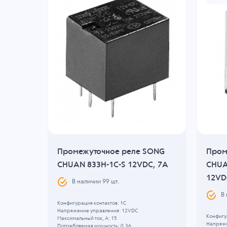
SONG
Промежуточное реле SONG
Пром
, 20A
CHUAN 833H-1C-S 12VDC, 7A
CHUA
12VD
В наличии
99
шт.
В
Конфигурация контактов: 1C
Напряжение управления: 12VDC
Конфигу
Максимальный ток, А: 15
Напряже
Потребляемая мощность: 0.36