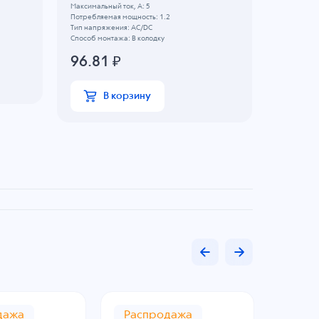
Максимальный ток, А: 5
Максимальн
Потребляемая мощность: 1.2
Потребляем
Тип напряжения: AC/DC
Тип напряж
Способ монтажа: В колодку
Способ мон
96.81
₽
220.6
В корзину
В
дажа
Распродажа
Рас