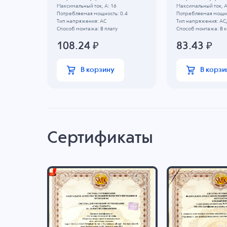
Максимальный ток, А: 16
Максимальный ток, А
1.2
Потребляемая мощность: 0.4
Потребляемая мощно
Тип напряжения: AC
Тип напряжения: AC
ку
Способ монтажа: В плату
Способ монтажа: В 
108.24
₽
83.43
₽
В корзину
В корзи
Сертификаты