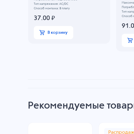
Максимал
Тип напряжения: AC/DC
Потребл
Способ монтажа: В плату
Тип нап
Способ 
37.00
₽
91.
В корзину
Рекомендуемые това
Распрода