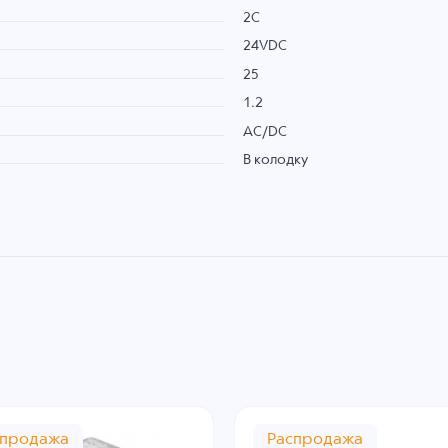
2С
24VDC
25
1.2
AC/DC
В колодку
спродажа
Распродажа