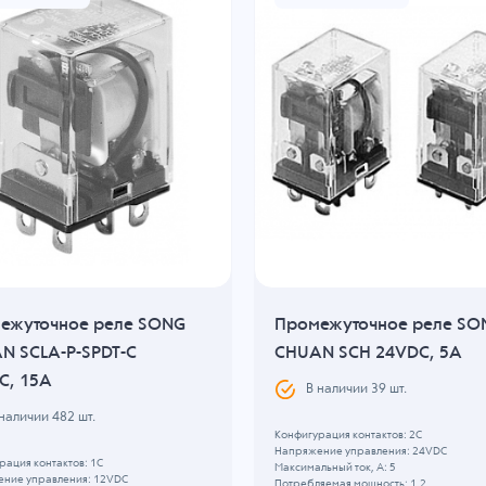
ежуточное реле SONG
Промежуточное реле SO
N SCLA-P-SPDT-C
CHUAN SCH 24VDC, 5A
C, 15A
В наличии
39
шт.
 наличии
482
шт.
Конфигурация контактов: 2С
Напряжение управления: 24VDC
рация контактов: 1C
Максимальный ток, А: 5
ние управления: 12VDC
Потребляемая мощность: 1.2