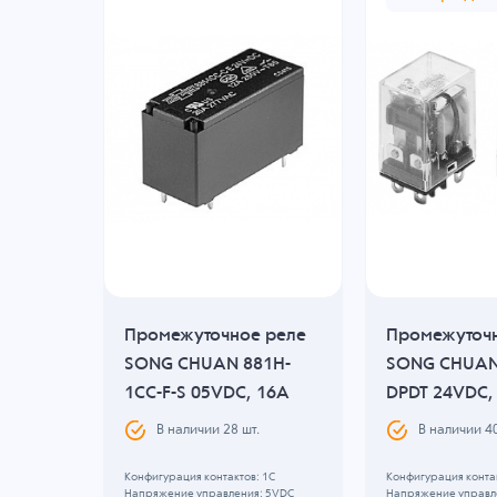
 реле
Промежуточное реле
Промежуточ
1-
SONG CHUAN 881H-
SONG CHUAN 
10A
1CC-F-S 05VDC, 16A
DPDT 24VDC,
.
В наличии
28
шт.
В наличии
4
 1A
Конфигурация контактов: 1C
Конфигурация контак
: 24VDC
Напряжение управления: 5VDC
Напряжение управл