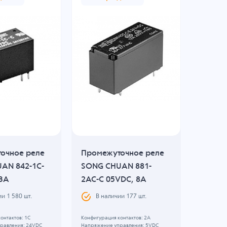
очное реле
Промежуточное реле
Проме
AN 842-1C-
SONG CHUAN 881-
SONG 
 3A
2AC-C 05VDC, 8A
12VDC
ии
1 580
шт.
В наличии
177
шт.
В н
онтактов: 1C
Конфигурация контактов: 2А
Конфигура
равления: 24VDC
Напряжение управления: 5VDC
Напряжени