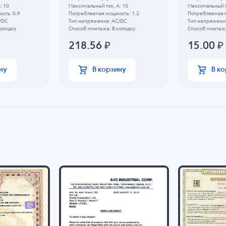
: 10
Максимальный ток, А: 10
Максимальный т
сть: 0.9
Потребляемая мощность: 1.2
Потребляемая м
/DC
Тип напряжения: AC/DC
Тип напряжени
колодку
Способ монтажа: В колодку
Способ монтажа
218.56
₽
15.00
₽
ну
В корзину
В к