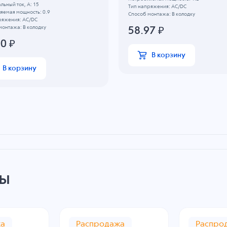
ьный ток, А: 15
Тип напряжения: AC/DC
яемая мощность: 0.9
Способ монтажа: В колодку
ряжения: AC/DC
монтажа: В колодку
58.97
₽
00
₽
В корзину
В корзину
ры
жа
Распродажа
Распро