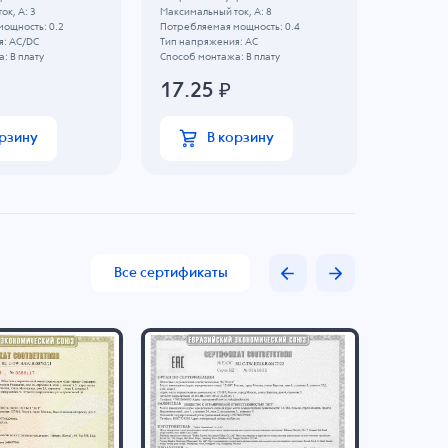
ок, А: 3
Максимальный ток, А: 8
Максимальн
ощность: 0.2
Потребляемая мощность: 0.4
Потребляе
я: AC/DC
Тип напряжения: AC
Тип напря
: В плату
Способ монтажа: В плату
Способ мо
17.25
₽
65.9
орзину
В корзину
Все сертификаты