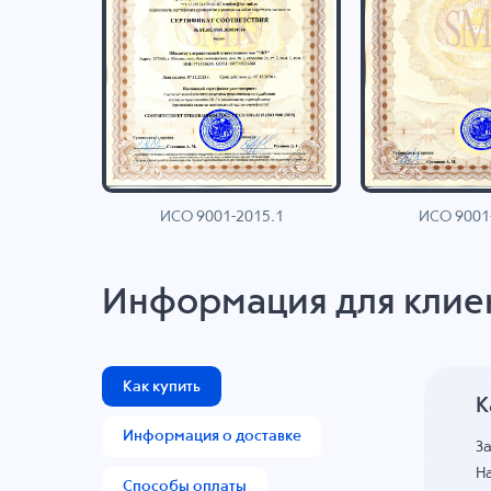
ИСО 9001-2015.1
ИСО 9001
AN
Информация для клие
Как купить
К
Информация о доставке
З
На
Способы оплаты