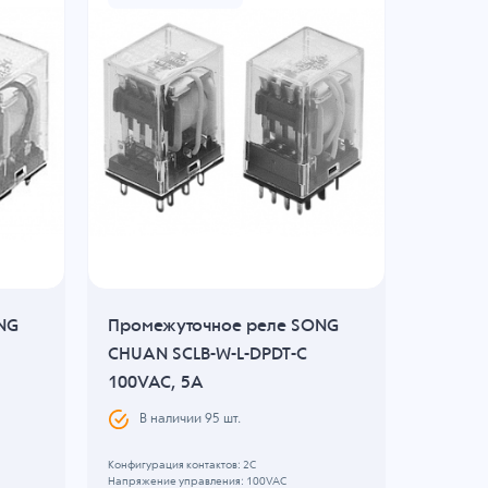
NG
Промежуточное реле SONG
Промеж
CHUAN SCLB-W-L-DPDT-C
CHUAN 
100VAC, 5A
10A
В наличии
95
шт.
В н
Конфигурация контактов: 2С
Конфигурац
Напряжение управления: 100VAC
Напряжени