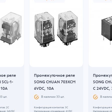
ное реле
Промежуточное реле
Промежут
SCL-1-
SONG CHUAN 703XCM
SONG CHU
 10A
6VDC, 10A
C 24VDC,
03
шт.
В наличии
33
шт.
В налич
тов: 2С
Конфигурация контактов: 3С
Конфигурация к
ения: 24VDC
Напряжение управления: 6VDC
Напряжение уп