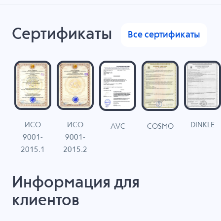
Сертификаты
Все сертификаты
ИСО
ИСО
DINKLE
G
COSMO
AVC
9001-
9001-
N
2015.1
2015.2
Информация для
клиентов