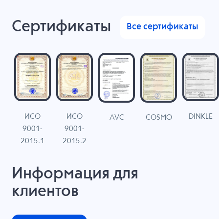
Сертификаты
Все сертификаты
ИСО
ИСО
DINKLE
G
COSMO
AVC
9001-
9001-
N
2015.1
2015.2
Информация для
клиентов