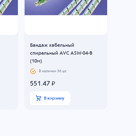
Бандаж кабельный
Бандаж
спиральный AVC ASW-04-B
спирал
(10м)
(10м)
В наличии
36
шт.
В н
551.47
₽
1258
В корзину
В