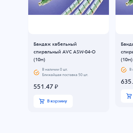
Бандаж кабельный
Банд
0-B
спиральный AVC ASW-04-O
спир
(10м)
(10м)
В наличии
0
шт.
В
Ближайшая поставка 50 шт.
635
551.47
₽
В корзину