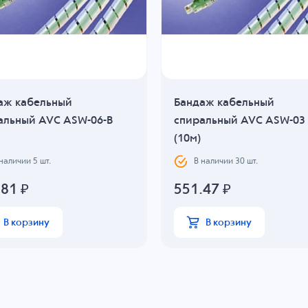
аж кабельный
Бандаж кабельный
альный AVC ASW-06-B
спиральный AVC ASW-03
(10м)
 наличии
5
шт.
В наличии
30
шт.
.81
₽
551.47
₽
В корзину
В корзину