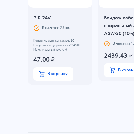
P-K-24V
Бандаж каб
спиральный
В наличии
28
шт.
ASW-20 (10м
, B: 0
Конфигурация контактов: 2С
В наличии
1
Напряжение управления: 24VDC
Максимальный ток, А: 0
2439.43
₽
47.00
₽
В корзи
В корзину