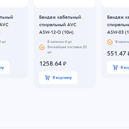
ельный
Бандаж кабельный
Бандаж к
 AVC
спиральный AVC
спиральн
)
ASW-12-O (10м)
ASW-03 (1
В наличии
4
шт.
0
шт.
В налич
Ближайшая поставка 20
шт.
551.47
1258.64
₽
ну
В к
В корзину