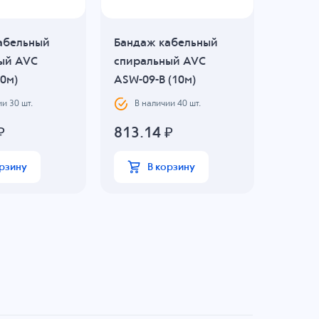
абельный
Бандаж кабельный
Банда
ый AVC
спиральный AVC
спира
0м)
ASW-09-B (10м)
ASW-16
ии
30
шт.
В наличии
40
шт.
В н
₽
813.14
₽
2078
орзину
В корзину