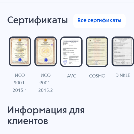
Сертификаты
Все сертификаты
ИСО
ИСО
DINKLE
G
COSMO
AVC
9001-
9001-
N
2015.1
2015.2
Информация для
клиентов