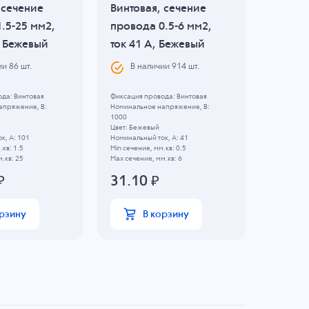
 сечение
Винтовая, сечение
Винтов
.5-25 мм2,
провода 0.5-6 мм2,
провод
, Бежевый
ток 41 A, Бежевый
ток 32
зелен
ии
86
шт.
В наличии
914
шт.
В н
да: Винтовая
Фиксация провода: Винтовая
апряжение, B:
Номинальное напряжение, B:
Фиксация 
1000
Цвет: Жел
Цвет: Бежевый
Номинальн
к, А: 101
Номинальный ток, А: 41
Номинальны
.кв: 1.5
Min сечение, мм.кв: 0.5
Min сечени
.кв: 25
Max сечение, мм.кв: 6
Max сечени
₽
31.10
₽
158.
орзину
В корзину