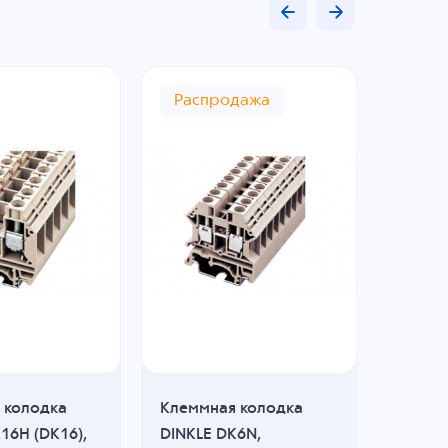
Распродажа
 колодка
Клеммная колодка
Клемм
16H (DK16),
DINKLE DK6N,
DINKLE