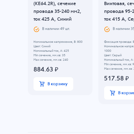
акт,
(KE64.2R), сечение
Винтовая, се
 2.5-
провода 35-240 мм2,
провода 95-
A,
ток 425 A, Синий
ток 415 A, С
В наличии
49
шт.
В наличии
3
Номинальное напряжение, B: 800
Фиксация провода: 
Цвет: Синий
Номинальное напряж
вая
Номинальный ток, А: 425
1000
Min сечение, мм.кв: 35
Цвет: Серый
Max сечение, мм.кв: 240
Номинальный ток, А:
, B: 750
Min сечение, мм.кв: 
35
884.63
₽
Max сечение, мм.кв:
517.58
₽
В корзину
В корзи