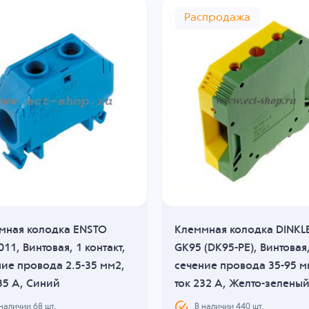
Распродажа
мная колодка ENSTO
Клеммная колодка DINKL
11, Винтовая, 1 контакт,
GK95 (DK95-PE), Винтовая
ие провода 2.5-35 мм2,
сечение провода 35-95 м
35 A, Синий
ток 232 A, Желто-зелены
 наличии
68
шт.
В наличии
440
шт.