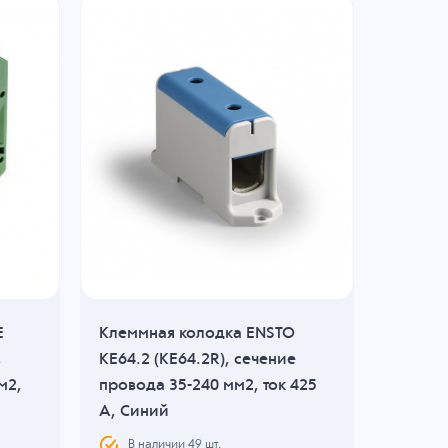
E
Клеммная колодка ENSTO
Клеммн
,
KE64.2 (KE64.2R), сечение
DK4N-P
м2,
провода 35-240 мм2, ток 425
провода
й
A, Синий
A, Жел
В наличии
49
шт.
В н