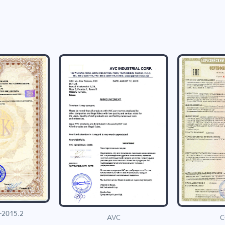
-2015.2
C
AVC