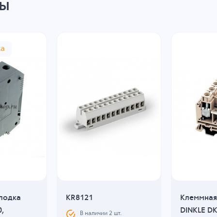
ры
жа
лодка
KR8121
Клеммная
0,
DINKLE DK
В наличии
2
шт.