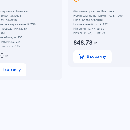
я провода: Винтовая
Фиксация провода: Винтовая
во контактов: 1
Номинальное напряжение, B: 1000
л: Полиамид
Цвет: Желто-зеленый
ьное напряжение, B: 750
Номинальный ток, А: 232
провода, мм.кв: 35
Min сечение, мм.кв: 35
иний
Max сечение, мм.кв: 95
ьный ток, А: 135
848.78
₽
ние, мм.кв: 2.5
ние, мм.кв: 35
60
₽
В корзину
В корзину