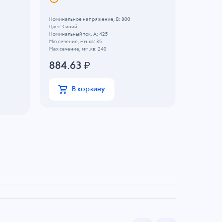
Номинальное напряжение, B: 800
Фиксация п
Цвет: Синий
Цвет: Желт
Номинальный ток, А: 425
Номинально
Min сечение, мм.кв: 35
Номинальны
Max сечение, мм.кв: 240
Min сечение
Max сечение
884.63
₽
67.96
В корзину
В