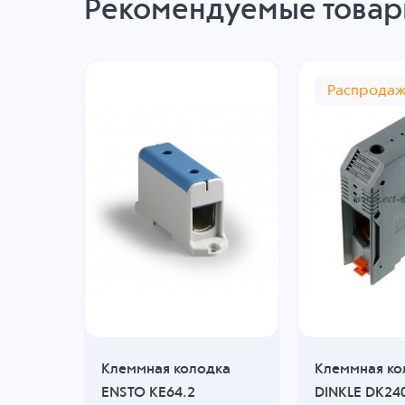
Рекомендуемые това
Распрода
дка
Клеммная колодка
Клеммная ко
ENSTO KE64.2
DINKLE DK24