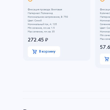
Фиксация провода: Винтовая
Фиксаци
Материал: Полиамид
Количест
Номинальное напряжение, B: 750
Материа
Цвет: Синий
Номинал
Номинальный ток, А: 135
Сечение 
Min сечение, мм.кв: 1.5
Цвет: С
Max сечение, мм.кв: 35
Номинал
Min сече
272.45
₽
Max сече
57.
В корзину