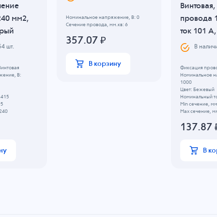
чение
Винтовая,
240 мм2,
провода 1
Номинальное напряжение, B: 0
Сечение провода, мм.кв: 6
ерый
ток 101 A
357.07
₽
54
шт.
В налич
В корзину
Винтовая
Фиксация прово
ение, B:
Номинальное н
1000
Цвет: Бежевый
 415
Номинальный то
95
Min сечение, мм
 240
Max сечение, мм
137.87
ну
В к