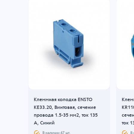
KLE
Клеммная колодка ENSTO
Клем
я,
KE33.20, Винтовая, сечение
KR110
 мм2,
провода 1.5-35 мм2, ток 135
сечен
ый
A, Синий
ток 1
В наличии
47
шт.
В