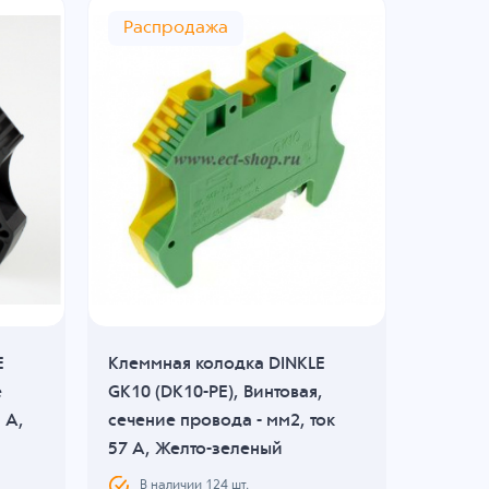
Распродажа
E
Клеммная колодка DINKLE
Клеммн
е
GK10 (DK10-PE), Винтовая,
DK4N-P
 A,
сечение провода - мм2, ток
провода
57 A, Желто-зеленый
A, Жел
В наличии
124
шт.
В н