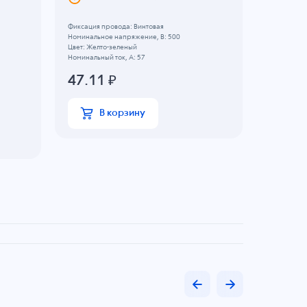
Фиксация провода: Винтовая
Фиксация п
Номинальное напряжение, B: 500
Номинально
Цвет: Желто-зеленый
Цвет: Желт
Номинальный ток, А: 57
Номинальны
Min сечение
47.11
₽
Max сечение
67.96
В корзину
В