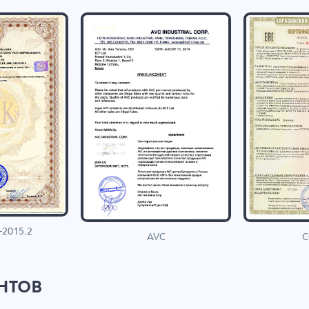
-2015.2
C
AVC
нтов