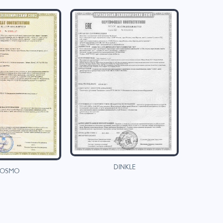
DINKLE
OSMO
H