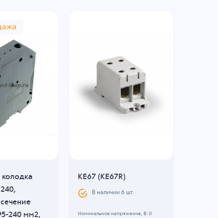
дажа
 колодка
KE67 (KE67R)
EX1100
240,
В наличии
6
шт.
В н
 сечение
5-240 мм2,
Номинальное напряжение, B: 0
Материал: