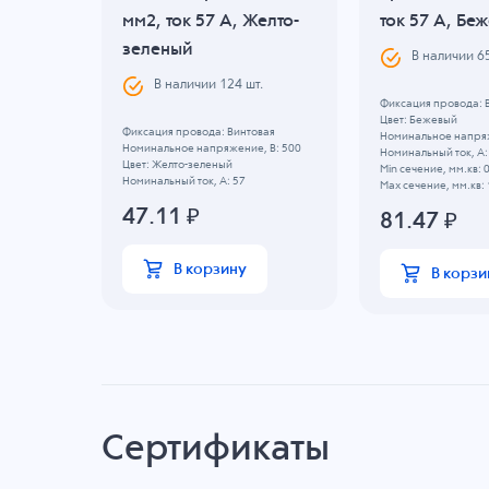
,
мм2, ток 57 A, Желто-
ток 57 A, Бе
зеленый
В наличии
6
шт.
В наличии
124
шт.
Фиксация провода: 
Цвет: Бежевый
вая
Фиксация провода: Винтовая
Номинальное напряж
, B: 500
Номинальное напряжение, B: 500
Номинальный ток, А:
Цвет: Желто-зеленый
Min сечение, мм.кв: 
Номинальный ток, А: 57
Max сечение, мм.кв: 
47.11
₽
81.47
₽
В корзину
В корзи
Сертификаты