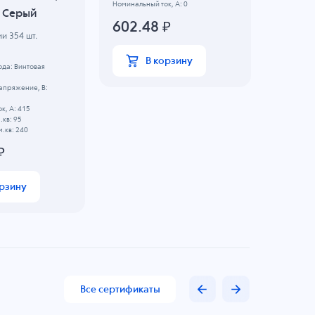
Номинальный ток, А: 0
латунь
, Серый
Температу
602.48
₽
...+100 C
D.cable min
ии
354
шт.
D.cable ma
Резьба: P
В корзину
да: Винтовая
Длина рез
Тип корпу
апряжение, B:
Кол-во каб
IP: 68
к, А: 415
503.
.кв: 95
.кв: 240
₽
орзину
Все сертификаты