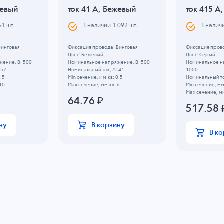
жевый
ток 41 A, Бежевый
ток 415 A
51
шт.
В наличии
1 092
шт.
В налич
Винтовая
Фиксация провода: Винтовая
Фиксация прово
Цвет: Бежевый
Цвет: Серый
ение, B: 500
Номинальное напряжение, B: 500
Номинальное н
 57
Номинальный ток, А: 41
1000
0.5
Min сечение, мм.кв: 0.5
Номинальный то
10
Max сечение, мм.кв: 6
Min сечение, мм
Max сечение, мм
64.76
₽
517.58
ну
В корзину
В к