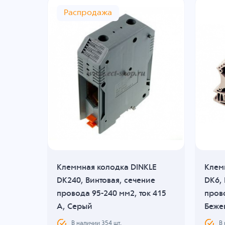
Распродажа
KLE
Клеммная колодка DINKLE
Клем
,
DK240, Винтовая, сечение
DK6, 
 мм2,
провода 95-240 мм2, ток 415
прово
A, Серый
Беже
В наличии
354
шт.
В