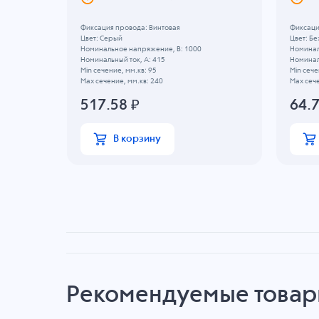
Фиксация провода: Винтовая
Фиксаци
Цвет: Серый
Цвет: Б
Номинальное напряжение, B: 1000
Номинал
Номинальный ток, А: 415
Номиналь
Min сечение, мм.кв: 95
Min сече
Max сечение, мм.кв: 240
Max сече
517.58
₽
64.
В корзину
Рекомендуемые това