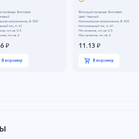
я провода: Винтовая
Фиксация провода: Винтовая
ежевый
Цвет: Черный
ьное напряжение, B: 500
Номинальное напряжение, B: 500
ный ток, А: 41
Номинальный ток, А: 41
ние, мм.кв: 0.5
Min сечение, мм.кв: 0.5
ние, мм.кв: 6
Max сечение, мм.кв: 6
76
₽
11.13
₽
В корзину
В корзину
ры