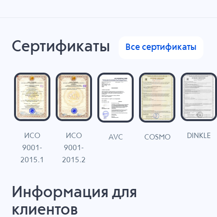
Сертификаты
Все сертификаты
ИСО
ИСО
DINKLE
G
COSMO
AVC
9001-
9001-
N
2015.1
2015.2
Информация для
клиентов