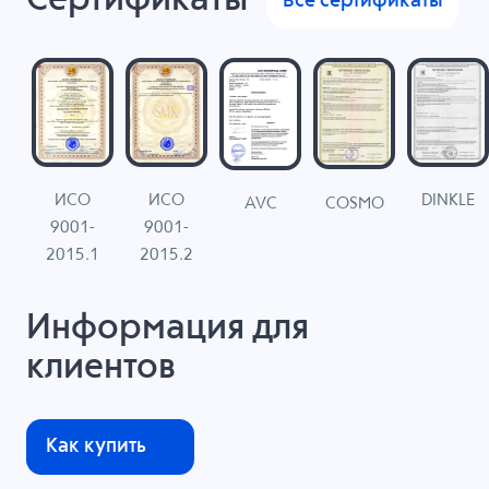
Сертификаты
Все сертификаты
ИСО
ИСО
DINKLE
G
COSMO
AVC
9001-
9001-
N
2015.1
2015.2
Информация для
клиентов
Как купить