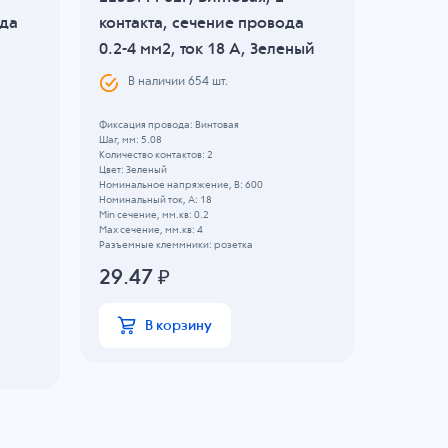
ода
контакта, сечение провода
контак
0.2-4 мм2, ток 18 A, Зеленый
0.2-4 м
В наличии
654
шт.
В н
Фиксация провода: Винтовая
Фиксация п
Шаг, мм: 5.08
Шаг, мм: 5.
Количество контактов: 2
Количество 
Цвет: Зеленый
Цвет: Зеле
Номинальное напряжение, B: 600
Номинально
Номинальный ток, А: 18
Номинальны
Min сечение, мм.кв: 0.2
Min сечение
Max сечение, мм.кв: 4
Max сечение
Разъемные клеммники: розетка
Разъемные 
29.47
₽
134.7
В корзину
В