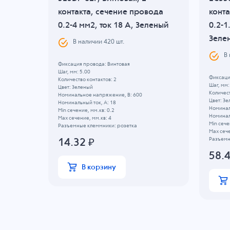
ода
контакта, сечение провода
конта
еленый
0.2-4 мм2, ток 18 A, Зеленый
0.2-1
Зеле
В наличии
420
шт.
В
Фиксация провода: Винтовая
Шаг, мм: 5.00
Фиксаци
Количество контактов: 2
Шаг, мм:
Цвет: Зеленый
Количест
Номинальное напряжение, B: 600
Цвет: З
Номинальный ток, А: 18
Номинал
Min сечение, мм.кв: 0.2
Номиналь
Max сечение, мм.кв: 4
Min сече
Разъемные клеммники: розетка
Max сече
Разъемн
14.32
₽
58.
В корзину