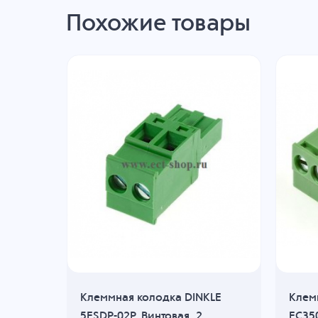
Похожие товары
KLE
Клеммная колодка DINKLE
Клем
я, 2
5ESDP-02P, Винтовая, 2
EC350