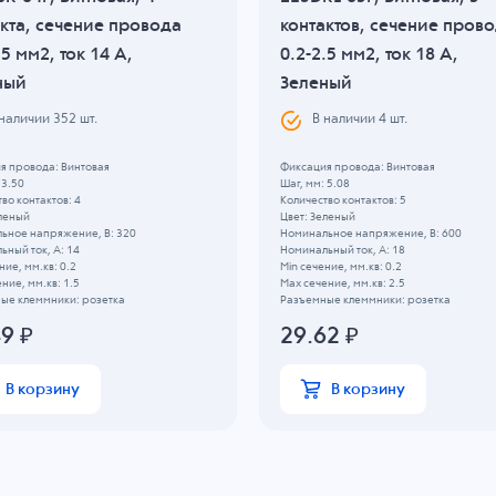
кта, сечение провода
контактов, сечение пров
.5 мм2, ток 14 A,
0.2-2.5 мм2, ток 18 A,
ный
Зеленый
 наличии
352
шт.
В наличии
4
шт.
я провода: Винтовая
Фиксация провода: Винтовая
 3.50
Шаг, мм: 5.08
во контактов: 4
Количество контактов: 5
еленый
Цвет: Зеленый
ьное напряжение, B: 320
Номинальное напряжение, B: 600
ный ток, А: 14
Номинальный ток, А: 18
ние, мм.кв: 0.2
Min сечение, мм.кв: 0.2
ние, мм.кв: 1.5
Max сечение, мм.кв: 2.5
ые клеммники: розетка
Разъемные клеммники: розетка
49
₽
29.62
₽
В корзину
В корзину