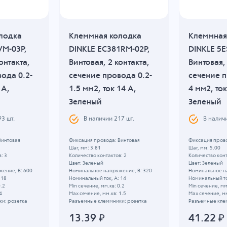
лодка
Клеммная колодка
Клеммная
VM-03P,
DINKLE EC381RM-02P,
DINKLE 5E
онтакта,
Винтовая, 2 контакта,
Винтовая, 
ода 0.2-
сечение провода 0.2-
сечение п
 A,
1.5 мм2, ток 14 A,
4 мм2, ток
Зеленый
Зеленый
93
шт.
В наличии
217
шт.
В налич
Винтовая
Фиксация провода: Винтовая
Фиксация прово
Шаг, мм: 3.81
Шаг, мм: 5.00
: 3
Количество контактов: 2
Количество конт
Цвет: Зеленый
Цвет: Зеленый
ение, B: 600
Номинальное напряжение, B: 320
Номинальное н
 18
Номинальный ток, А: 14
Номинальный то
0.2
Min сечение, мм.кв: 0.2
Min сечение, мм
4
Max сечение, мм.кв: 1.5
Max сечение, мм
и: розетка
Разъемные клеммники: розетка
Разъемные кле
13.39
₽
41.22
₽