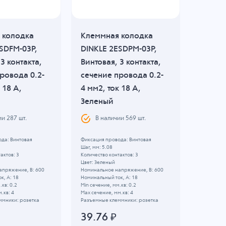
 колодка
Клеммная колодка
Клемм
SDFM-03P,
DINKLE 2ESDPM-03P,
DINKLE
3 контакта,
Винтовая, 3 контакта,
Пружи
ровода 0.2-
сечение провода 0.2-
контак
 18 A,
4 мм2, ток 18 A,
провод
Зеленый
ток 8 
ии
287
шт.
В наличии
569
шт.
В н
да: Винтовая
Фиксация провода: Винтовая
Фиксация 
Шаг, мм: 5.08
Шаг, мм: 3
актов: 3
Количество контактов: 3
Количество
Цвет: Зеленый
Цвет: Зел
апряжение, B: 600
Номинальное напряжение, B: 600
Номинальн
к, А: 18
Номинальный ток, А: 18
Номинальны
.кв: 0.2
Min сечение, мм.кв: 0.2
Min сечени
.кв: 4
Max сечение, мм.кв: 4
Max сечени
ммники: розетка
Разъемные клеммники: розетка
Разъемные
39.76
₽
29.1