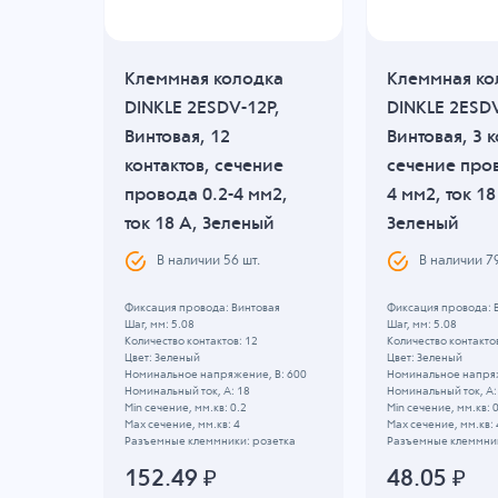
дка
Клеммная колодка
Клеммная ко
6P,
DINKLE 2ESDV-12P,
DINKLE 2ESD
актов,
Винтовая, 12
Винтовая, 3 к
 0.2-
контактов, сечение
сечение пров
A,
провода 0.2-4 мм2,
4 мм2, ток 18
ток 18 A, Зеленый
Зеленый
.
В наличии
56
шт.
В наличии
7
вая
Фиксация провода: Винтовая
Фиксация провода: 
Шаг, мм: 5.08
Шаг, мм: 5.08
Количество контактов: 12
Количество контактов
Цвет: Зеленый
Цвет: Зеленый
, B: 320
Номинальное напряжение, B: 600
Номинальное напряж
Номинальный ток, А: 18
Номинальный ток, А:
Min сечение, мм.кв: 0.2
Min сечение, мм.кв: 
Max сечение, мм.кв: 4
Max сечение, мм.кв: 
озетка
Разъемные клеммники: розетка
Разъемные клеммник
152.49
₽
48.05
₽