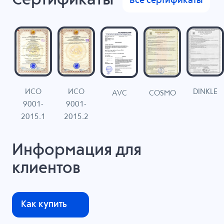
Сертификаты
Все сертификаты
ИСО
ИСО
DINKLE
G
COSMO
AVC
9001-
9001-
N
2015.1
2015.2
Информация для
клиентов
Как купить