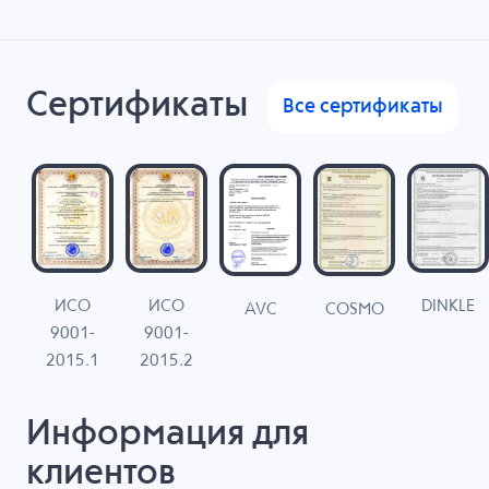
Сертификаты
Все сертификаты
ИСО
ИСО
DINKLE
G
COSMO
AVC
9001-
9001-
N
2015.1
2015.2
Информация для
клиентов