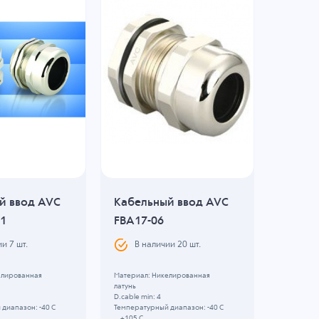
й ввод AVC
Кабельный ввод AVC
Кабель
11
FBA17-06
CPA13.
ии
7
шт.
В наличии
20
шт.
В н
елированная
Материал: Никелированная
Материал:
латунь
латунь
D.cable min: 4
D.cable min
диапазон: -40 C
Температурный диапазон: -40 C
Температу
...+105 C
...+100 C