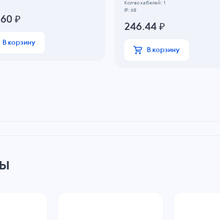
Кол-во кабелей: 1
IP: 68
.60
₽
246.44
₽
В корзину
В корзину
ры