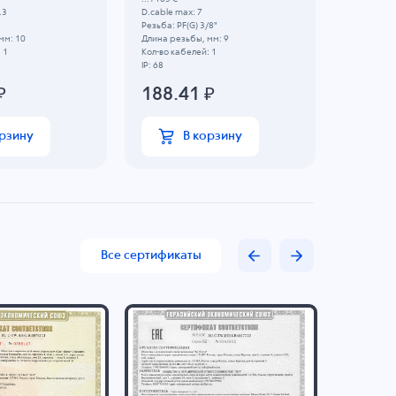
.3
D.cable max: 7
D.cable ma
Резьба: PF(G) 3/8"
Резьба: P
мм: 10
Длина резьбы, мм: 9
Длина рез
 1
Кол-во кабелей: 1
Кол-во каб
IP: 68
IP: 68
₽
188.41
₽
186.
орзину
В корзину
Все сертификаты