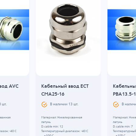
вод AVC
Кабельный ввод ECT
Кабельны
CMA25-16
PBA13.5-
0
шт.
В наличии
13
шт.
В налич
ованная
Материал: Никелированная
Материал: Ник
латунь
латунь
D.cable min: 12
D.cable min: 7
азон: -40 C
Температурный диапазон: -40 C
Температурный 
...+100 C
...+105 C