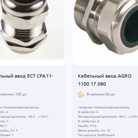
льный ввод ECT CPA11-
Кабельный ввод AGRO
1100.17.080
 наличии
100
шт.
В наличии
66
шт.
л: Никелированная латунь
Материал: Никелированная латунь
min: 4
D.cable min: 6
урный диапазон: -40 C ...+100 C
Температурный диапазон: -40 C ...+100 
max: 7
D.cable max: 8
 PG11
Резьба: M16
езьбы, мм: 9
Длина резьбы, мм: 10
абелей: 1
Тип корпуса: Разборный