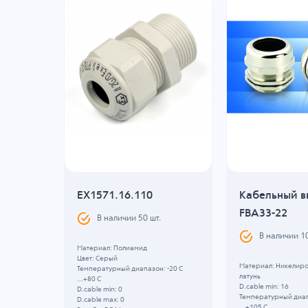
 ECT
EX1571.16.110
Кабельный в
FBA33-22
В наличии
50
шт.
.
В наличии
1
Материал: Полиамид
Цвет: Серый
ая
Материал: Никелир
Температурный диапазон: -20 C
латунь
...+80 C
D.cable min: 16
D.cable min: 0
Температурный диап
D.cable max: 0
...+105 C