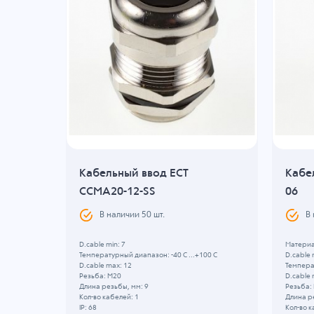
BA09-
Кабельный ввод ECT
Кабе
CCMA20-12-SS
06
В наличии
50
шт.
В
D.cable min: 7
Материа
Температурный диапазон: -40 C ...+100 C
D.cable 
05 C
D.cable max: 12
Температ
Резьба: M20
D.cable 
Длина резьбы, мм: 9
Резьба:
Кол-во кабелей: 1
Длина р
IP: 68
Кол-во к