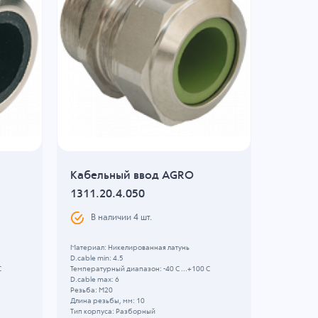
Кабельный ввод AGRO
Кабель
1311.20.4.050
06
В наличии
4
шт.
В н
Материал: Никелированная латунь
Материал: 
D.cable min: 4.5
D.cable min
C
Температурный диапазон: -40 C ...+100 C
Температур
D.cable max: 6
D.cable max
Резьба: M20
Резьба: PG
Длина резьбы, мм: 10
Длина резь
Тип корпуса: Разборный
Кол-во кабе