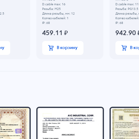
D.cable max: 16
D.cable max: 11
Резьба: M25
Резьба: PG13.5
2.5
Длина резьбы, мм: 12
Длина резьбы, 
Кол-во кабелей: 1
Кол-во кабелей:
IP: 68
IP: 68
459.11
₽
942.90
ну
В корзину
В к