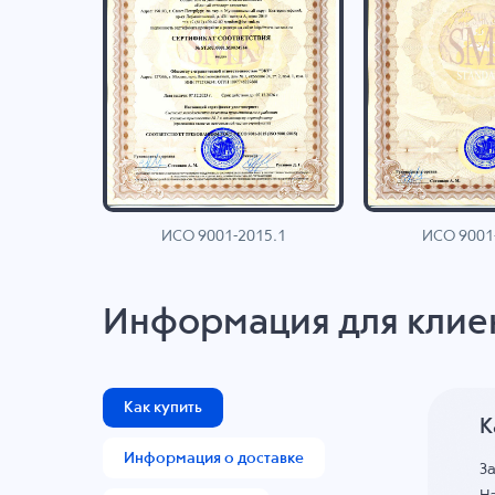
ИСО 9001-2015.1
ИСО 9001
AN
Информация для клие
Как купить
К
Информация о доставке
З