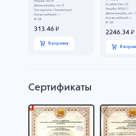
Резьба: PG16
D.cable max: 22
Длина резьбы, мм: 0
Резьба: PF(G) 1"
Тип корпуса: Монолитный
Длина резьбы, мм: 1
Кол-во кабелей: 1
Кол-во кабелей: 1
IP: 68
IP: 68
313.46
₽
2246.34
₽
В корзину
В корзи
Сертификаты