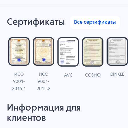
Сертификаты
Все сертификаты
ИСО
ИСО
DINKLE
G
COSMO
AVC
9001-
9001-
N
2015.1
2015.2
Информация для
клиентов