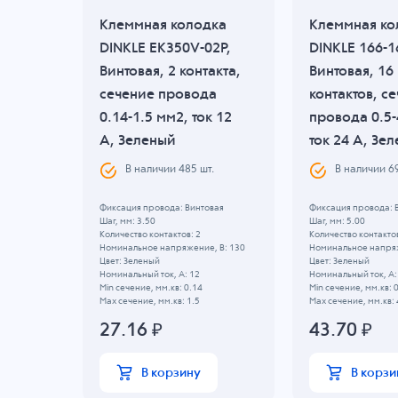
дка
Клеммная колодка
Клеммная ко
DINKLE EK350V-02P,
DINKLE 166-1
акта,
Винтовая, 2 контакта,
Винтовая, 16
 0.5-
сечение провода
контактов, с
0.14-1.5 мм2, ток 12
провода 0.5-
A, Зеленый
ток 24 A, Зе
шт.
В наличии
485
шт.
В наличии
6
вая
Фиксация провода: Винтовая
Фиксация провода: 
Шаг, мм: 3.50
Шаг, мм: 5.00
Количество контактов: 2
Количество контактов
, B: 450
Номинальное напряжение, B: 130
Номинальное напряж
Цвет: Зеленый
Цвет: Зеленый
Номинальный ток, А: 12
Номинальный ток, А:
Min сечение, мм.кв: 0.14
Min сечение, мм.кв: 
Max сечение, мм.кв: 1.5
Max сечение, мм.кв: 
27.16
₽
43.70
₽
В корзину
В корзи