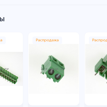
ры
жа
Распродажа
Распро