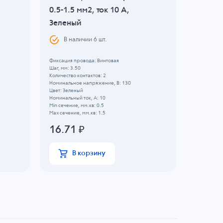
0.5-1.5 мм2, ток 10 A,
провода
Зеленый
A, Зел
В наличии
6
шт.
В н
Фиксация провода: Винтовая
Фиксация п
Шаг, мм: 3.50
Шаг, мм: 5.
Количество контактов: 2
Количество 
Номинальное напряжение, B: 130
Номинально
Цвет: Зеленый
Цвет: Зеле
Номинальный ток, А: 10
Номинальны
Min сечение, мм.кв: 0.5
Min сечение
Max сечение, мм.кв: 1.5
Max сечение
16.71
₽
18.80
В корзину
В