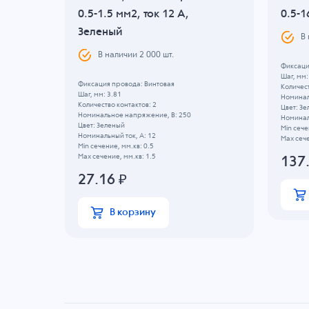
0.5-1.5 мм2, ток 12 A,
0.5-1
Зеленый
В
В наличии
2 000
шт.
Фиксаци
Шаг, мм:
Фиксация провода: Винтовая
Количест
Шаг, мм: 3.81
Номинал
Количество контактов: 2
Цвет: З
Номинальное напряжение, B: 250
Номиналь
Цвет: Зеленый
Min сече
Номинальный ток, А: 12
Max сече
Min сечение, мм.кв: 0.5
Max сечение, мм.кв: 1.5
137
27.16
₽
В корзину