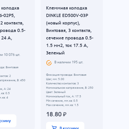
 колодка
Клеммная колодка
Клемм
6-02P5,
DINKLE ED500V-03P
DINKLE
2 контакта,
(новый корпус),
Винтов
ровода 0.5-
Винтовая, 3 контакта,
сечени
 24 A,
сечение провода 0.5-
1.5 мм2
1.5 мм2, ток 17.5 A,
Зелен
Зеленый
ии
10 076
шт.
В н
В наличии
195
шт.
да: Винтовая
Фиксация 
Шаг, мм: 5
Фиксация провода: Винтовая
актов: 2
Количество
Шаг, мм: 5.00
апряжение, B: 450
Номинальн
Количество контактов: 3
Цвет: Зел
Номинальное напряжение, B: 250
к, А: 24
Номинальны
Цвет: Зеленый
.кв: 0.5
Min сечени
Номинальный ток, А: 17.5
.кв: 4
Max сечени
Min сечение, мм.кв: 0.5
Max сечение, мм.кв: 1.5
31.3
18.80
₽
орзину
В корзину