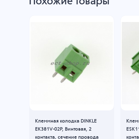
Похожие товары
KLE
Клеммная колодка DINKLE
Клем
такта,
EK381V-02P, Винтовая, 2
ESK11
мм2,
контакта, сечение провода
конта