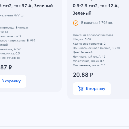
6 мм2, ток 57 A, Зеленый
0.5-2.5 мм2, ток 12 A,
Зеленый
 наличии
477
шт.
В наличии
1 796
шт.
я провода: Винтовая
 10.16
Фиксация провода: Винтовая
во контактов: 3
Шаг, мм: 5.08
ьное напряжение, B: 999
Количество контактов: 2
еленый
Номинальное напряжение, B: 250
ный ток, А: 57
Цвет: Зеленый
ние, мм.кв: 0.5
Номинальный ток, А: 12
ние, мм.кв: 16
Min сечение, мм.кв: 0.5
Max сечение, мм.кв: 2.5
.87
₽
20.88
₽
В корзину
В корзину