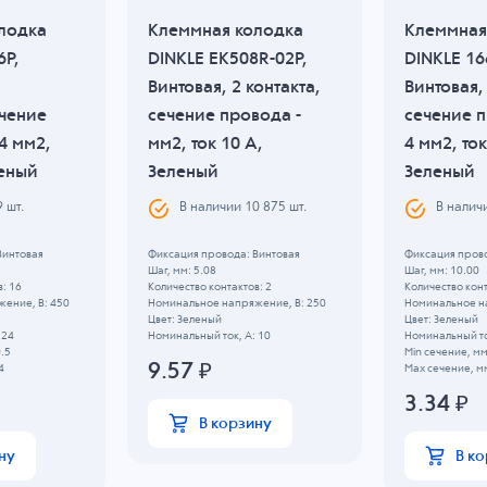
лодка
Клеммная колодка
Клеммная
6P,
DINKLE EK508R-02P,
DINKLE 16
Винтовая, 2 контакта,
Винтовая, 
ечение
сечение провода -
сечение п
4 мм2,
мм2, ток 10 A,
4 мм2, ток
леный
Зеленый
Зеленый
9
шт.
В наличии
10 875
шт.
В налич
Винтовая
Фиксация провода: Винтовая
Фиксация прово
Шаг, мм: 5.08
Шаг, мм: 10.00
: 16
Количество контактов: 2
Количество конт
ение, B: 450
Номинальное напряжение, B: 250
Номинальное н
Цвет: Зеленый
Цвет: Зеленый
 24
Номинальный ток, А: 10
Номинальный то
0.5
Min сечение, мм
9.57
₽
4
Max сечение, мм
3.34
₽
В корзину
ну
В к