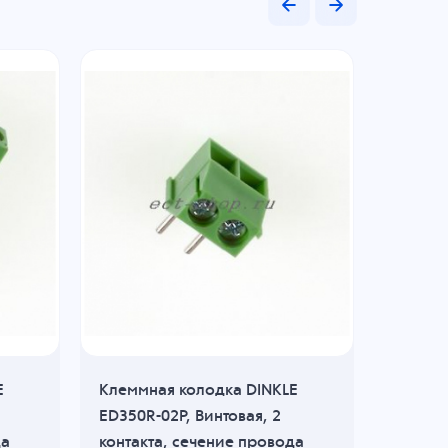
E
Клеммная колодка DINKLE
Клеммн
ED350R-02P, Винтовая, 2
ED500V
да
контакта, сечение провода
Винтова