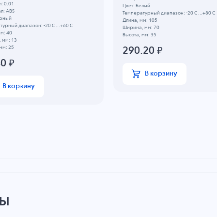
: 0.01
Цвет: Белый
л: ABS
Температурный диапазон: -20 C ...+80 C
ерный
Длина, мм: 105
урный диапазон: -20 C ...+60 C
Ширина, мм: 70
м: 40
Высота, мм: 35
 мм: 13
мм: 25
290.20
₽
40
₽
В корзину
В корзину
ры