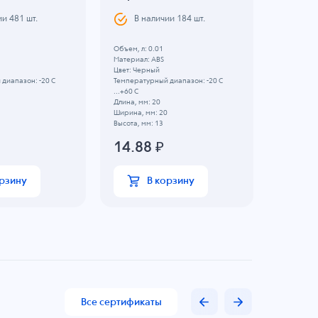
ии
481
шт.
В наличии
184
шт.
В н
Объем, л: 0.01
Объем, л: 
Материал: ABS
Материал:
Цвет: Черный
Цвет: Чер
диапазон: -20 C
Температурный диапазон: -20 C
Температу
...+60 C
...+80 C
Длина, мм: 20
Длина, мм:
Ширина, мм: 20
Ширина, м
Высота, мм: 13
Высота, мм
14.88
₽
95.5
орзину
В корзину
Все сертификаты