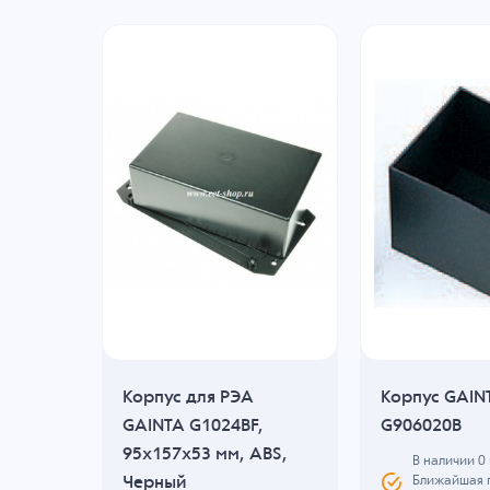
Корпус для РЭА
Корпус GAIN
GAINTA G1024BF,
G906020B
95x157x53 мм, ABS,
В наличии
0
Черный
, B: 0
Ближайшая 