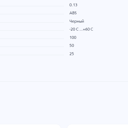
0.13
ABS
Черный
-20 C ...+60 C
100
50
25