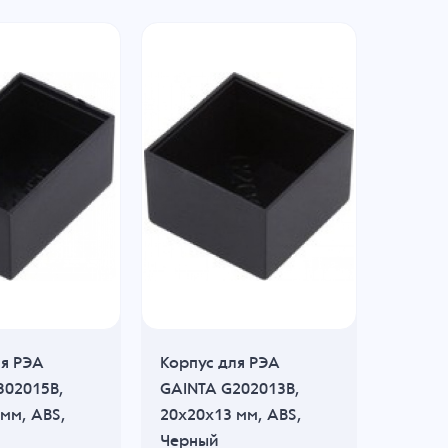
ля РЭА
Корпус для РЭА
Корпус
302015B,
GAINTA G202013B,
GAINT
мм, ABS,
20x20x13 мм, ABS,
101x54
Черный
Черны