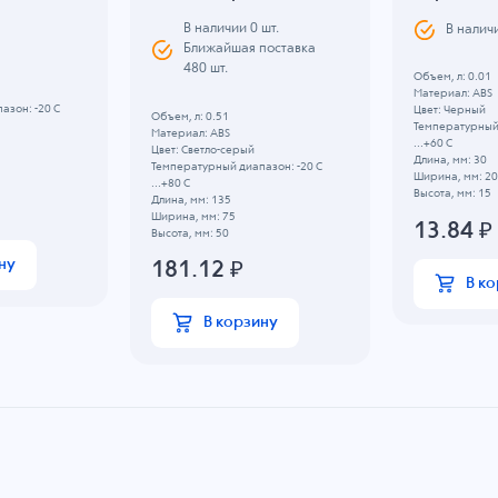
В наличии
0
шт.
В налич
Ближайшая поставка
480 шт.
Объем, л: 0.01
Материал: ABS
азон: -20 C
Цвет: Черный
Объем, л: 0.51
Температурный 
Материал: ABS
...+60 C
Цвет: Светло-серый
Длина, мм: 30
Температурный диапазон: -20 C
Ширина, мм: 20
...+80 C
Высота, мм: 15
Длина, мм: 135
Ширина, мм: 75
13.84
₽
Высота, мм: 50
ну
181.12
₽
В к
В корзину