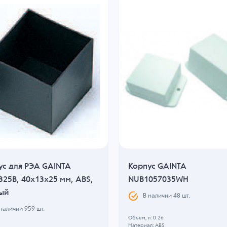
ус для РЭА GAINTA
Корпус GAINTA
325B, 40x13x25 мм, ABS,
NUB1057035WH
ый
В наличии
48
шт.
 наличии
959
шт.
Объем, л: 0.26
Материал: ABS