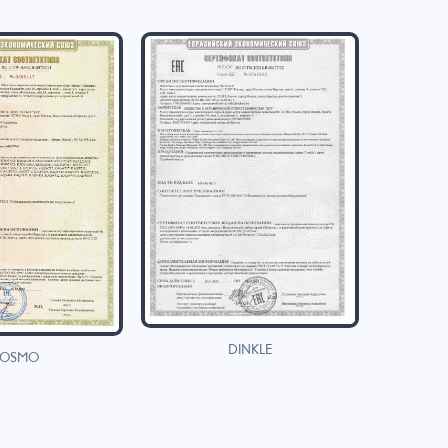
DINKLE
OSMO
H