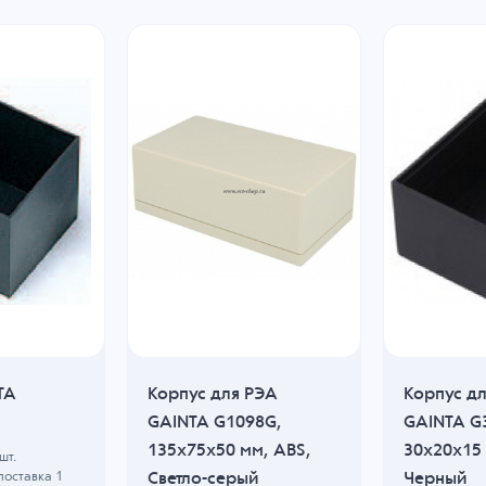
TA
Корпус для РЭА
Корпус д
GAINTA G1098G,
GAINTA G
135x75x50 мм, ABS,
30x20x15 
шт.
Светло-серый
Черный
поставка 1