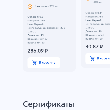
500 шт.
В наличии
228
шт.
Объем, л: 0.11
Материал: ABS
Объем, л: 0.8
Цвет: Черный
Материал: ABS
Температурный диап
Цвет: Черный
...+60 C
Температурный диапазон: -20 C
Длина, мм: 90
...+80 C
Ширина, мм: 60
Длина, мм: 95
Высота, мм: 20
Ширина, мм: 157
Высота, мм: 53
30.87
₽
286.09
₽
В корзи
В корзину
Сертификаты