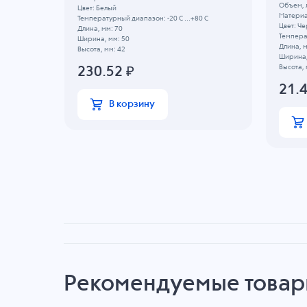
 C
Объем, л
Цвет: Белый
Материа
Температурный диапазон: -20 C ...+80 C
Цвет: Ч
Длина, мм: 70
Температ
Ширина, мм: 50
Длина, м
Высота, мм: 42
Ширина,
Высота, 
230.52
₽
21.
В корзину
Рекомендуемые това