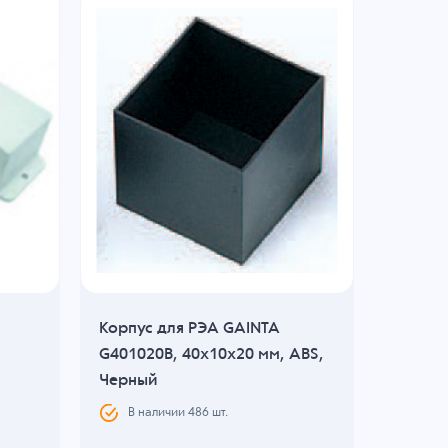
Расп
Корпус для РЭА GAINTA
Корпус
G401020B, 40x10x20 мм, ABS,
G18181
Черный
Черны
В наличии
486
шт.
В н