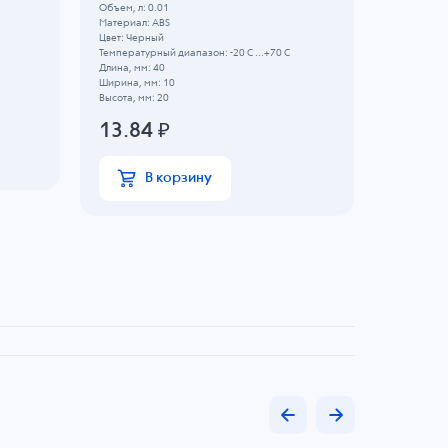
Объем, л: 0.01
Объем, л: 0
Материал: ABS
Материал: 
Цвет: Черный
Цвет: Черн
Температурный диапазон: -20 C ...+70 C
Температурн
Длина, мм: 40
Длина, мм:
Ширина, мм: 10
Ширина, мм
Высота, мм: 20
Высота, мм:
13.84
₽
8.46
В корзину
В