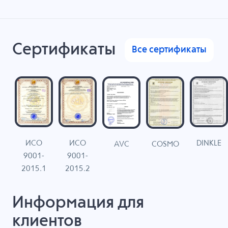
Сертификаты
Все сертификаты
ИСО
ИСО
DINKLE
G
COSMO
AVC
9001-
9001-
N
2015.1
2015.2
Информация для
клиентов