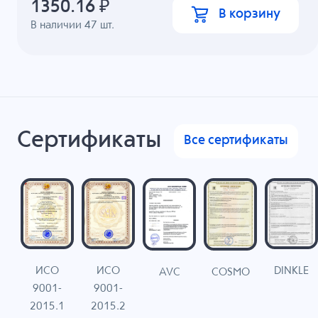
1350.16
₽
В корзину
В наличии
47
шт.
Сертификаты
Все сертификаты
ИСО
ИСО
DINKLE
G
COSMO
AVC
9001-
9001-
N
2015.1
2015.2