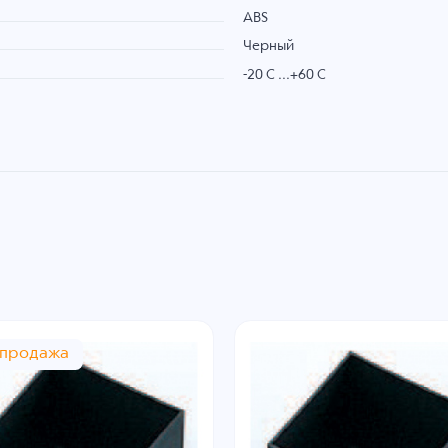
ABS
Черный
-20 C ...+60 C
спродажа