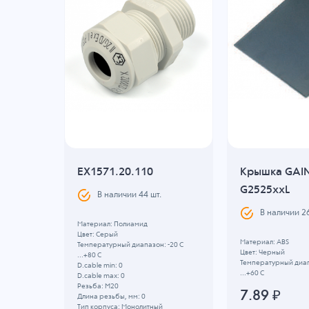
EX1571.20.110
Крышка GAI
B,
G2525xxL
В наличии
44
шт.
BS,
В наличии
2
Материал: Полиамид
Цвет: Серый
Материал: ABS
Температурный диапазон: -20 C
.
Цвет: Черный
...+80 C
Температурный диап
D.cable min: 0
...+60 C
D.cable max: 0
Резьба: M20
7.89
₽
Длина резьбы, мм: 0
Тип корпуса: Монолитный