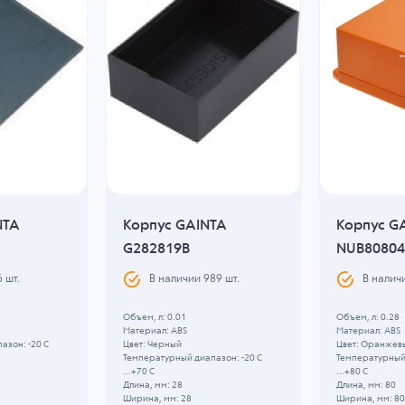
NTA
Корпус GAINTA
Корпус G
G282819B
NUB8080
6
шт.
В наличии
989
шт.
В налич
Объем, л: 0.01
Объем, л: 0.28
Материал: ABS
Материал: ABS
азон: -20 C
Цвет: Черный
Цвет: Оранжев
Температурный диапазон: -20 C
Температурный 
...+70 C
...+80 C
Длина, мм: 28
Длина, мм: 80
Ширина, мм: 28
Ширина, мм: 80