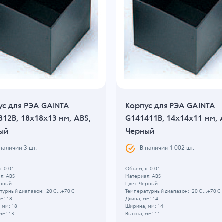
ус для РЭА GAINTA
Корпус для РЭА GAINTA
812B, 18x18x13 мм, ABS,
G141411B, 14x14x11 мм, 
ый
Черный
 наличии
3
шт.
В наличии
1 002
шт.
: 0.01
Объем, л: 0.01
л: ABS
Материал: ABS
ерный
Цвет: Черный
урный диапазон: -20 C ...+70 C
Температурный диапазон: -20 C ...+70 C
м: 18
Длина, мм: 14
 мм: 18
Ширина, мм: 14
мм: 13
Высота, мм: 11