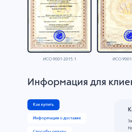
ИСО 9001-2015.1
ИСО 9001
AN
Информация для клие
Как купить
К
Информация о доставке
З
На
Способы оплаты