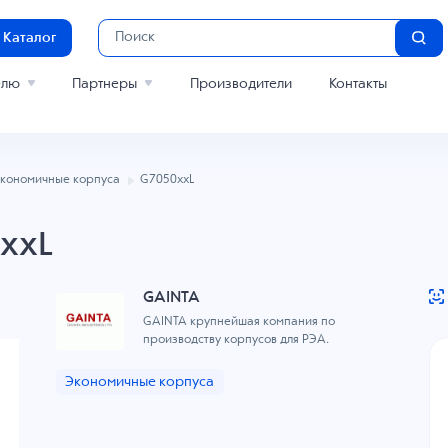
Каталог
елю
Партнеры
Производители
Контакты
кономичные корпуса
G7050xxL
xxL
GAINTA
GAINTA крупнейшая компания по
производству корпусов для РЭА.
Экономичные корпуса