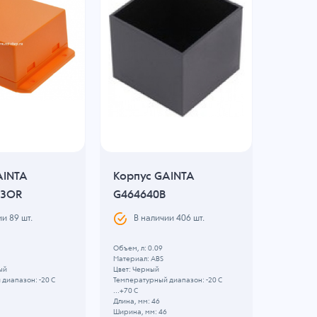
AINTA
Корпус GAINTA
Корпус
43OR
G464640B
GAINT
82x57x
ии
89
шт.
В наличии
406
шт.
Черны
Объем, л: 0.09
В н
Материал: ABS
ый
Цвет: Черный
диапазон: -20 C
Температурный диапазон: -20 C
Объем, л: 
...+70 C
Материал:
Длина, мм: 46
Цвет: Чер
Ширина, мм: 46