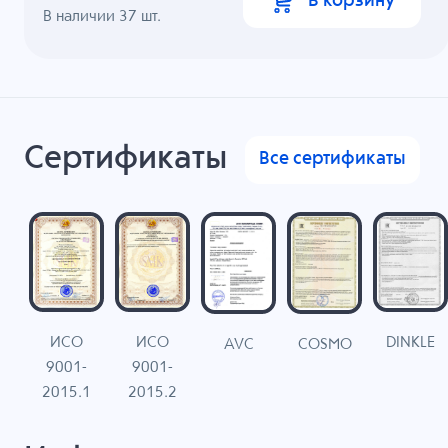
В корзину
В наличии
37
шт.
Сертификаты
Все сертификаты
ИСО
ИСО
DINKLE
G
COSMO
AVC
9001-
9001-
N
2015.1
2015.2