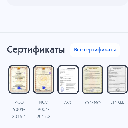
Сертификаты
Все сертификаты
ИСО
ИСО
DINKLE
G
COSMO
AVC
9001-
9001-
N
2015.1
2015.2