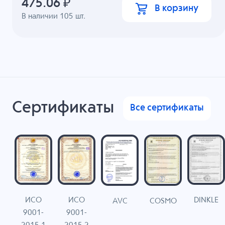
475.06
₽
В корзину
В наличии
105
шт.
Сертификаты
Все сертификаты
ИСО
ИСО
DINKLE
G
COSMO
AVC
9001-
9001-
N