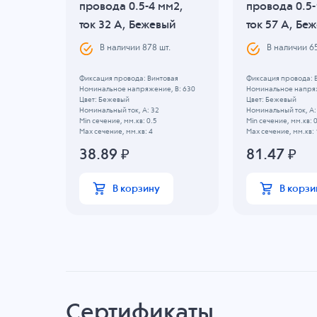
мм2,
провода 0.5-4 мм2,
провода 0.5-
ый
ток 32 A, Бежевый
ток 57 A, Бе
.
В наличии
878
шт.
В наличии
6
вая
Фиксация провода: Винтовая
Фиксация провода: 
, B:
Номинальное напряжение, B: 630
Номинальное напряж
Цвет: Бежевый
Цвет: Бежевый
Номинальный ток, А: 32
Номинальный ток, А:
Min сечение, мм.кв: 0.5
Min сечение, мм.кв: 
Max сечение, мм.кв: 4
Max сечение, мм.кв: 
38.89
₽
81.47
₽
В корзину
В корзи
Сертификаты