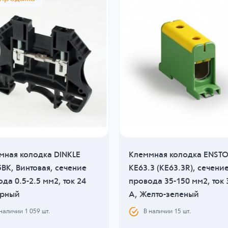
мная колодка DINKLE
Клеммная колодка ENST
BK, Винтовая, сечение
KE63.3 (KE63.3R), сечени
да 0.5-2.5 мм2, ток 24
провода 35-150 мм2, ток 
ерный
A, Желто-зеленый
 наличии
1 059
шт.
В наличии
15
шт.