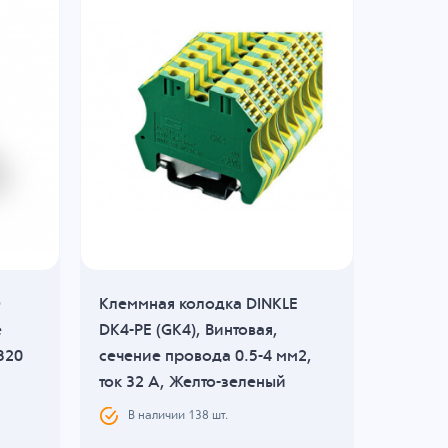
O
Клеммная колодка DINKLE
Клеммн
е
DK4-PE (GK4), Винтовая,
GK10 (D
320
сечение провода 0.5-4 мм2,
сечени
ток 32 A, Желто-зеленый
57 A, 
В наличии
138
шт.
В н