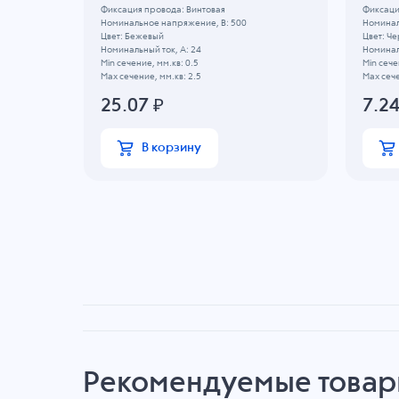
Фиксация провода: Винтовая
Фиксаци
Номинальное напряжение, B: 500
Номинал
Цвет: Бежевый
Цвет: Ч
Номинальный ток, А: 24
Номиналь
Min сечение, мм.кв: 0.5
Min сече
Max сечение, мм.кв: 2.5
Max сече
25.07
₽
7.2
В корзину
Рекомендуемые това