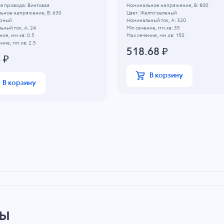
я провода: Винтовая
Номинальное напряжение, B: 800
ьное напряжение, B: 630
Цвет: Желто-зеленый
ерный
Номинальный ток, А: 320
ный ток, А: 24
Min сечение, мм.кв: 35
ние, мм.кв: 0.5
Max сечение, мм.кв: 150
ние, мм.кв: 2.5
518.68
₽
4
₽
В корзину
В корзину
ры