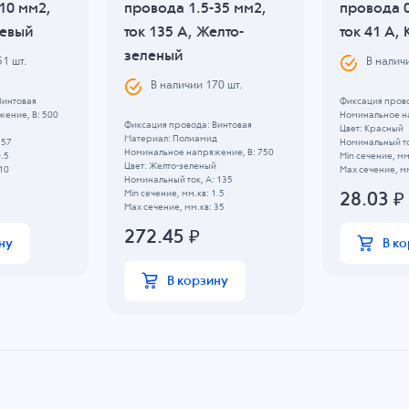
10 мм2,
провода 1.5-35 мм2,
провода 0
жевый
ток 135 A, Желто-
ток 41 A,
зеленый
51
шт.
В налич
В наличии
170
шт.
Винтовая
Фиксация прово
ение, B: 500
Номинальное н
Фиксация провода: Винтовая
Цвет: Красный
Материал: Полиамид
 57
Номинальный то
Номинальное напряжение, B: 750
0.5
Min сечение, мм
Цвет: Желто-зеленый
10
Max сечение, мм
Номинальный ток, А: 135
Min сечение, мм.кв: 1.5
28.03
₽
Max сечение, мм.кв: 35
272.45
₽
ну
В к
В корзину