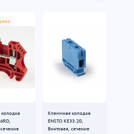
дажа
Рас
 колодка
Клеммная колодка
Клемм
K6RD,
ENSTO KE33.20,
DINKLE
 сечение
Винтовая, сечение
PE), В