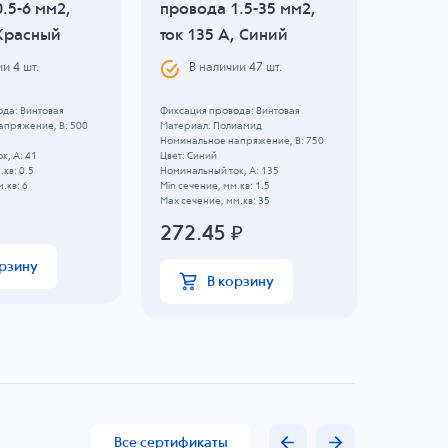
.5-6 мм2,
провода 1.5-35 мм2,
сечени
 Красный
ток 135 A, Синий
95 мм2
Желто
ии
4
шт.
В наличии
47
шт.
В н
да: Винтовая
Фиксация провода: Винтовая
апряжение, B: 500
Материал: Полиамид
Фиксация 
Номинальное напряжение, B: 750
Номинальн
к, А: 41
Цвет: Синий
1000
.кв: 0.5
Номинальный ток, А: 135
Цвет: Жел
.кв: 6
Min сечение, мм.кв: 1.5
Номинальны
Max сечение, мм.кв: 35
Min сечени
Max сечени
272.45
₽
848.
орзину
В корзину
Все сертификаты