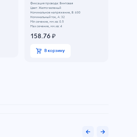
Фиксация провода: Винтовая
Фиксация п
Цвет: Желто-зеленый
Номинально
Номинальное напряжение, B: 630
Цвет: Желт
Номинальный ток, А: 32
Номинальны
Min сечение, мм.кв: 0.5
47.11
Max сечение, мм.кв: 4
158.76
₽
В
В корзину