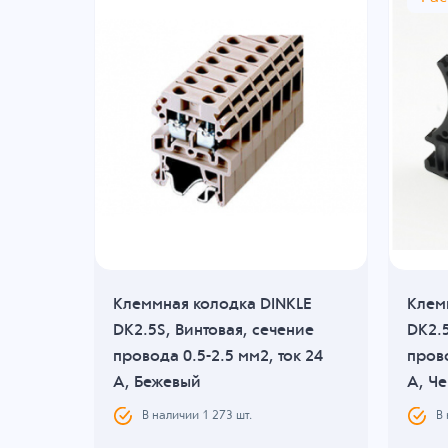
KLE
Клеммная колодка DINKLE
Клем
DK2.5S, Винтовая, сечение
DK2.5
41 A,
провода 0.5-2.5 мм2, ток 24
прово
A, Бежевый
A, Ч
В наличии
1 273
шт.
В