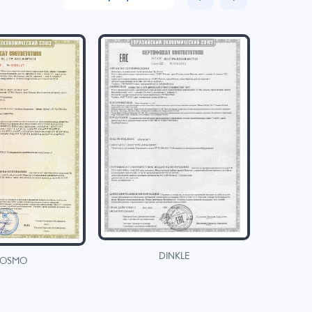
DINKLE
OSMO
H