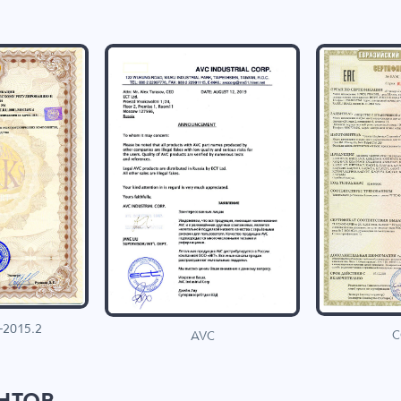
-2015.2
C
AVC
нтов