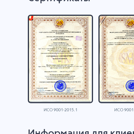
ИСО 9001-2015.1
ИСО 9001
AN
Информация для клие