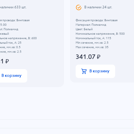
 наличии
633
шт.
В наличии
24
шт.
я провода: Винтовая
Фиксация провода: Винтовая
 5.00
Материал: Полиамид
л: Полиамид
Цвет: Белый
ежевый
Номинальное напряжение, B: 500
ьное напряжение, B: 600
Номинальный ток, А: 115
ный ток, А: 25
Min сечение, мм.кв: 2.5
ние, мм.кв: 0.5
Max сечение, мм.кв: 35
ние, мм.кв: 2.5
341.07
₽
41
₽
В корзину
В корзину