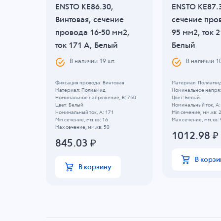
BK
ENSTO KE86.30,
ENSTO KE87.
Винтовая, сечение
сечение про
ение
провода 16-50 мм2,
95 мм2, ток 2
 мм2,
ток 171 A, Белый
Белый
й
В наличии
19
шт.
В наличии
1
Фиксация провода: Винтовая
Материал: Полиами
Материал: Полиамид
Номинальное напряж
инная
Номинальное напряжение, B: 750
Цвет: Белый
, B: 800
Цвет: Белый
Номинальный ток, А:
Номинальный ток, А: 171
Min сечение, мм.кв: 
Min сечение, мм.кв: 16
Max сечение, мм.кв: 
Max сечение, мм.кв: 50
1012.98
₽
845.03
₽
В корзи
В корзину