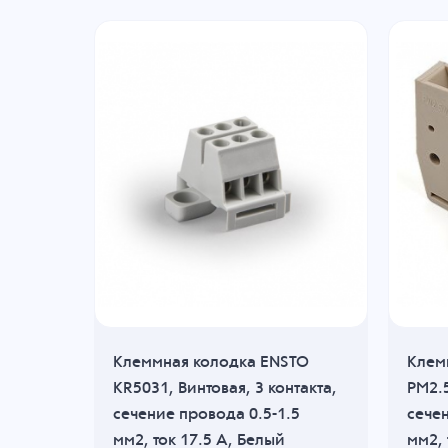
TO
Клеммная колодка ENSTO
Клем
е
KR5031, Винтовая, 3 контакта,
PM2.
ок
сечение провода 0.5-1.5
сечен
мм2, ток 17.5 A, Белый
мм2, 