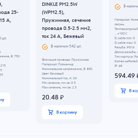
3,
DINKLE PM2.5W
В налич
вода 25-
(WPM2.5),
15 A,
Пружинная, сечение
Материал: Ник
латунь
провода 0.5-2.5 мм2,
Температурный 
...+100 C
ток 24 A, Бежевый
D.cable min: 0
0
шт.
D.cable max: 0
В наличии
542
шт.
Резьба: PG16
д
Длина резьбы, 
ение, B: 750
Тип корпуса: 
Фиксация провода: Пружинная
Кол-во кабелей:
Материал: Полиамид
 215
IP: 68
Номинальное напряжение, B: 800
25
Цвет: Бежевый
594.49
95
Номинальный ток, А: 24
Min сечение, мм.кв: 0.5
Max сечение, мм.кв: 2.5
В к
20.48
₽
ну
В корзину