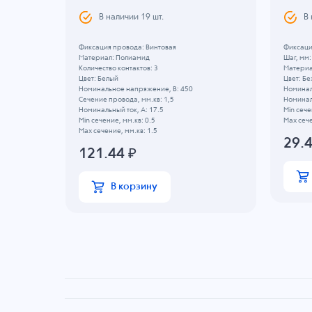
В наличии
19
шт.
В
Фиксация провода: Винтовая
Фиксаци
Материал: Полиамид
Шаг, мм:
Количество контактов: 3
Материа
Цвет: Белый
Цвет: Б
Номинальное напряжение, B: 450
Номинал
Сечение провода, мм.кв: 1,5
Номиналь
Номинальный ток, А: 17.5
Min сече
Min сечение, мм.кв: 0.5
Max сече
Max сечение, мм.кв: 1.5
29.
121.44
₽
В корзину