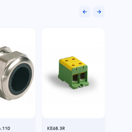
6.110
KE68.3R
Клемм