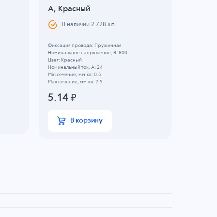
A, Красный
A, Ор
В наличии
2 728
шт.
В н
Фиксация провода: Пружинная
Фиксация 
Номинальное напряжение, B: 800
Номинально
Цвет: Красный
Цвет: Ора
Номинальный ток, А: 24
Номинальны
Min сечение, мм.кв: 0.5
Min сечение
Max сечение, мм.кв: 2.5
Max сечение
5.14
₽
10.27
В корзину
В