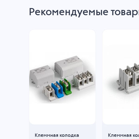
Рекомендуемые това
дка
Клеммная колодка
Клеммная ко