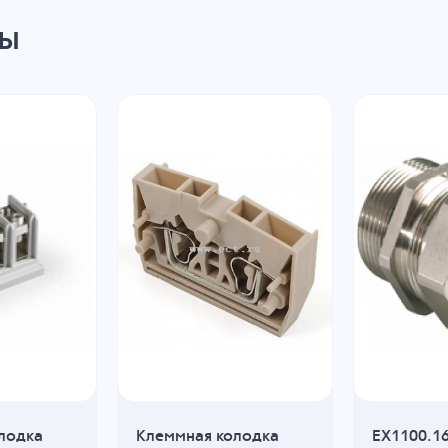
ры
лодка
Клеммная колодка
EX1100.1