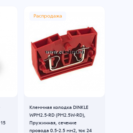
Распродажа
Расп
O
Клеммная колодка DINKLE
Клеммн
WPM2.5-RD (PM2.5W-RD),
WPM2.5
115
Пружинная, сечение
Пружин
провода 0.5-2.5 мм2, ток 24
провода