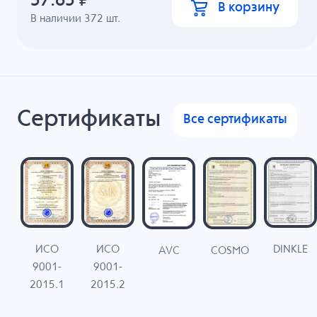
57.65
₽
В корзину
В наличии
372
шт.
Сертификаты
Все сертификаты
ИСО
ИСО
DINKLE
G
COSMO
AVC
9001-
9001-
N
2015.1
2015.2