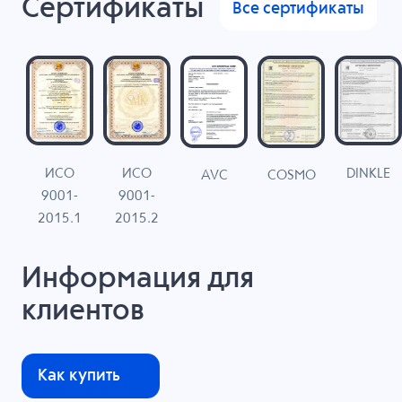
Сертификаты
Все сертификаты
ИСО
ИСО
DINKLE
G
COSMO
AVC
9001-
9001-
N
2015.1
2015.2
Информация для
клиентов
Как купить