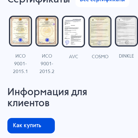
ИСО
ИСО
DINKLE
G
COSMO
AVC
9001-
9001-
N
2015.1
2015.2
Информация для
клиентов
Как купить