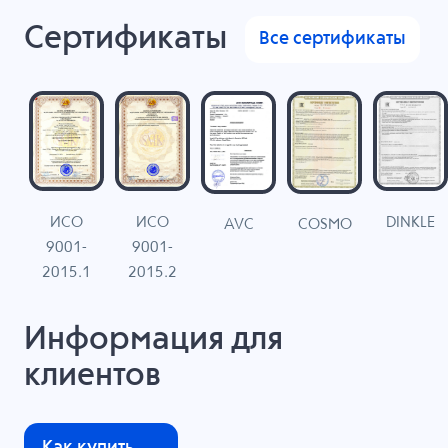
Сертификаты
Все сертификаты
ИСО
ИСО
DINKLE
G
COSMO
AVC
9001-
9001-
N
2015.1
2015.2
Информация для
клиентов
Как купить