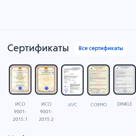
Сертификаты
Все сертификаты
ИСО
ИСО
DINKLE
G
COSMO
AVC
9001-
9001-
N
2015.1
2015.2