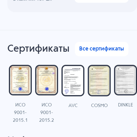
Сертификаты
Все сертификаты
ИСО
ИСО
DINKLE
G
COSMO
AVC
9001-
9001-
N
2015.1
2015.2