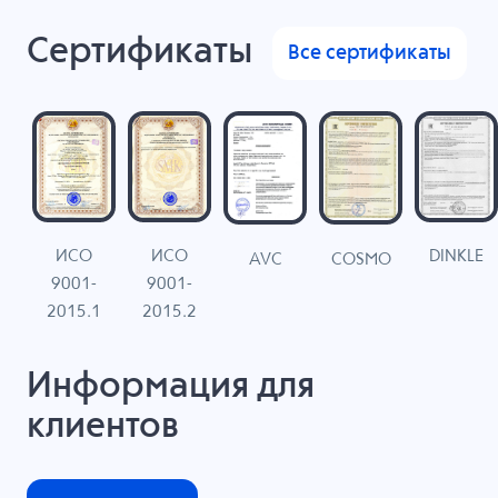
Сертификаты
Все сертификаты
ИСО
ИСО
DINKLE
G
COSMO
AVC
9001-
9001-
N
2015.1
2015.2
Информация для
клиентов