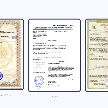
-2015.2
C
AVC