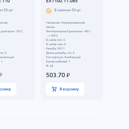
6.110
EX1100.11.085
KR812
ии
50
шт.
В наличии
50
шт.
В н
иамид
Материал: Никелированная
Номинальн
латунь
Сечение пр
диапазон: -20 C
Температурный диапазон: -40 C
357.
...+100 C
D.cable min: 0
D.cable max: 0
Резьба: PG11
мм: 0
Длина резьбы, мм: 0
онолитный
Тип корпуса: Разборный
 1
Кол-во кабелей: 1
IP: 68
₽
503.70
₽
орзину
В корзину