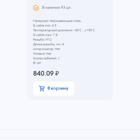
В наличии
93
шт.
Материал: Нержавеющая сталь
D.cable min: 4.5
Температурный диапазон: -40 C ...+105 C
D.cable max: 7.8
Резьба: M12
Длина резьбы, мм: 8
Амортизатор: Нет
Угловой: Нет
Кол-во кабелей: 1
IP: 69
840.09
₽
В корзину