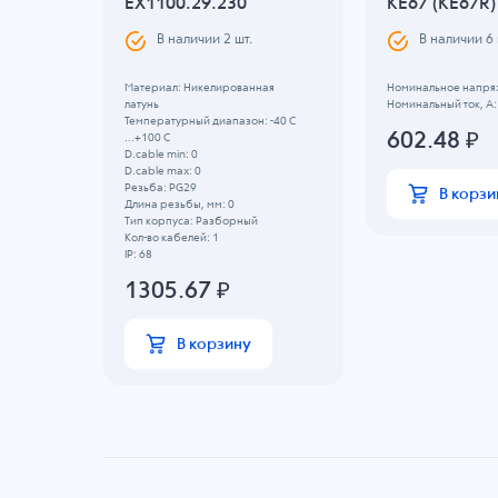
EX1100.29.230
KE67 (KE67R)
.
В наличии
2
шт.
В наличии
6
ая
Материал: Никелированная
Номинальное напряж
латунь
Номинальный ток, А:
 -40 C
Температурный диапазон: -40 C
602.48
₽
...+100 C
D.cable min: 0
D.cable max: 0
Резьба: PG29
В корзи
Длина резьбы, мм: 0
Тип корпуса: Разборный
Кол-во кабелей: 1
IP: 68
1305.67
₽
В корзину