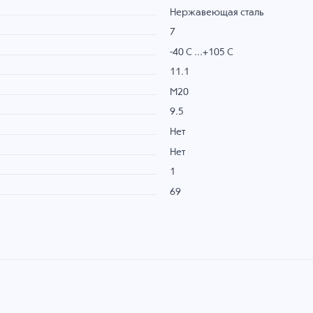
Нержавеющая сталь
7
-40 C ...+105 C
11.1
M20
9.5
Нет
Нет
1
69