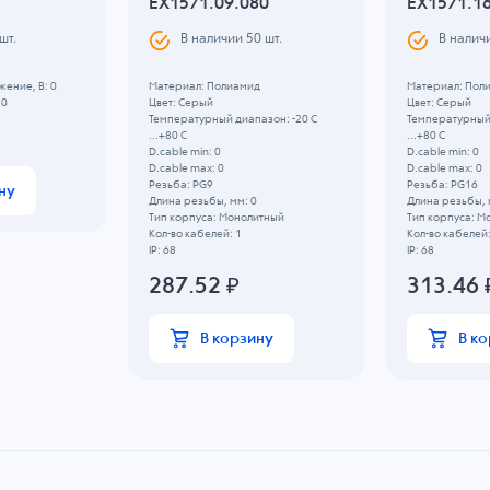
EX1571.09.080
EX1571.1
шт.
В наличии
50
шт.
В налич
ение, B: 0
Материал: Полиамид
Материал: Пол
 0
Цвет: Серый
Цвет: Серый
Температурный диапазон: -20 C
Температурный 
...+80 C
...+80 C
D.cable min: 0
D.cable min: 0
D.cable max: 0
D.cable max: 0
Резьба: PG9
Резьба: PG16
ну
Длина резьбы, мм: 0
Длина резьбы, 
Тип корпуса: Монолитный
Тип корпуса: М
Кол-во кабелей: 1
Кол-во кабелей:
IP: 68
IP: 68
287.52
₽
313.46
В корзину
В к