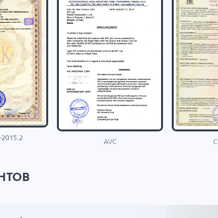
-2015.2
C
AVC
нтов