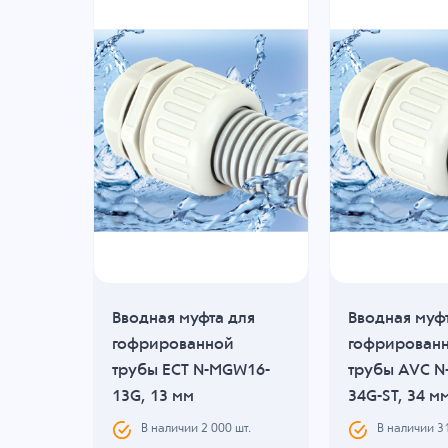
для
Вводная муфта для
Вводная муф
гофрированной
гофрирован
GW16-
трубы ECT N-MGW16-
трубы AVC N
13G, 13 мм
34G-ST, 34 м
.
В наличии
2 000
шт.
В наличии
3