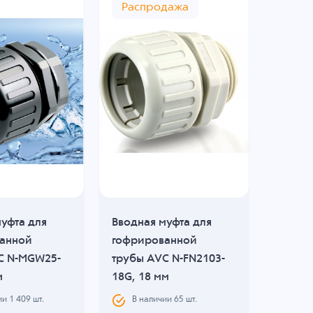
Распродажа
уфта для
Вводная муфта для
Вводна
анной
гофрированной
гофри
C N-MGW25-
трубы AVC N-FN2103-
трубы
м
18G, 18 мм
21G-ST
ии
1 409
шт.
В наличии
65
шт.
В н