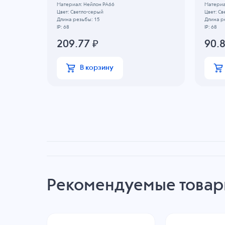
Материал: Нейлон PA66
Материа
Цвет: Светло-серый
Цвет: Св
Длина резьбы: 15
Длина р
IP: 68
IP: 68
209.77
₽
90.
В корзину
Рекомендуемые това