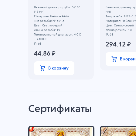
3/8"
Внешний диаметр трубы: 5/16"
Внешний диаметр тру
(13 мм)
мм)
Материал: Нейлон PA66
Тип резьбы: M32x1.
Тип резьбы: M16x1.5
Материал: Нейлон P
Цвет: Светло-серый
Цвет: Светло-серый
Длина резьбы: 15
Длина резьбы: 10
Температурный диапазон: -40 C
IP: 68
...+100 C
294.12
₽
IP: 68
44.86
₽
В корзи
В корзину
Сертификаты