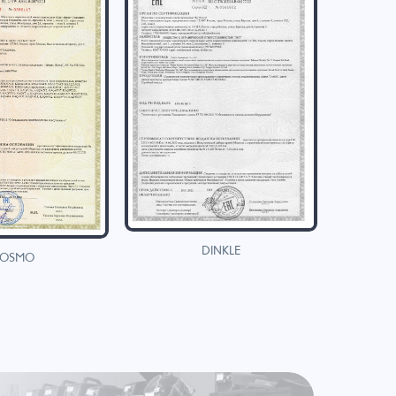
DINKLE
OSMO
H