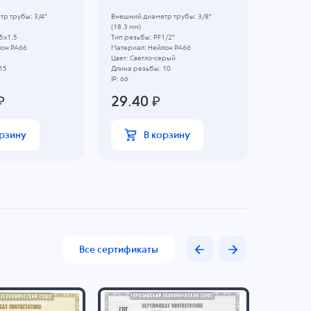
р трубы: 3/4"
Внешний диаметр трубы: 3/8"
Внешний д
(18.3 мм)
мм)
5x1.5
Тип резьбы: PF1/2"
Тип резьб
лон PA66
Материал: Нейлон PA66
Материал:
Цвет: Светло-серый
Цвет: Свет
15
Длина резьбы: 10
Длина рез
IP: 66
IP: 68
₽
29.40
₽
110.
орзину
В корзину
Все сертификаты