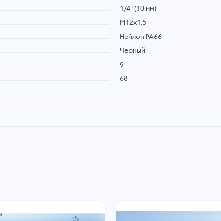
1/4" (10 мм)
M12x1.5
Нейлон PA66
Черный
9
68