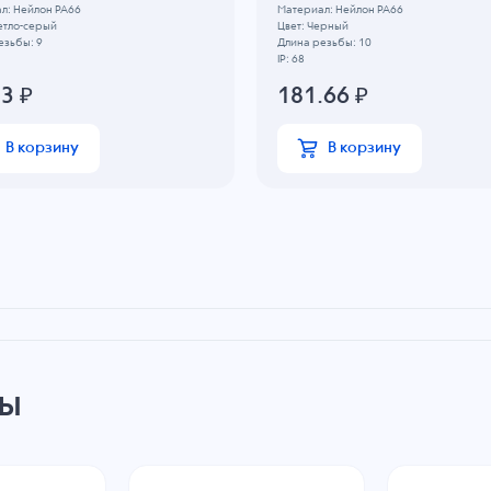
л: Нейлон PA66
Материал: Нейлон PA66
етло-серый
Цвет: Черный
езьбы: 9
Длина резьбы: 10
IP: 68
83
₽
181.66
₽
В корзину
В корзину
ры