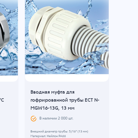
Вводная муфта для
Вводна
VC
гофрированной трубы ECT N-
гофрир
MGW16-13G, 13 мм
N-MGW2
В наличии
2 000
шт.
В н
Внешний диаметр трубы: 5/16" (13 мм)
Внешний ди
Материал: Нейлон PA66
Тип резьбы