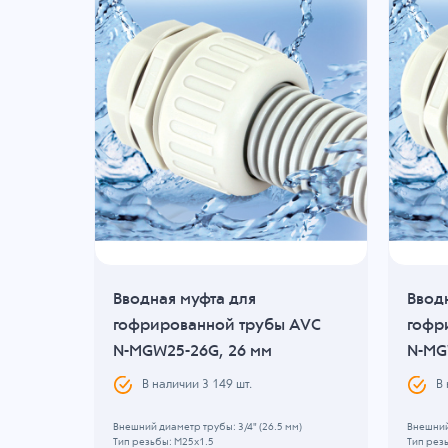
Вводная муфта для
Ввод
AVC
гофрированной трубы AVC
гофр
N-MGW25-26G, 26 мм
N-MG
В наличии
3 149
шт.
В
Внешний диаметр трубы: 3/4" (26.5 мм)
Внешний 
Тип резьбы: M25x1.5
Тип рез