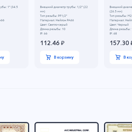
бы: 1" (34.5
Внешний диаметр трубы: 1/2" (22
Внешний диамет
мм)
(26.5 мм)
5
Тип резьбы: PF1/2"
Тип резьбы: M2
A66
Материал: Нейлон PA66
Материал: Ней
Цвет: Светло-серый
Цвет: Черный
Длина резьбы: 10
Длина резьбы: 
IP: 66
IP: 68
112.46
₽
157.30
ну
В корзину
В к