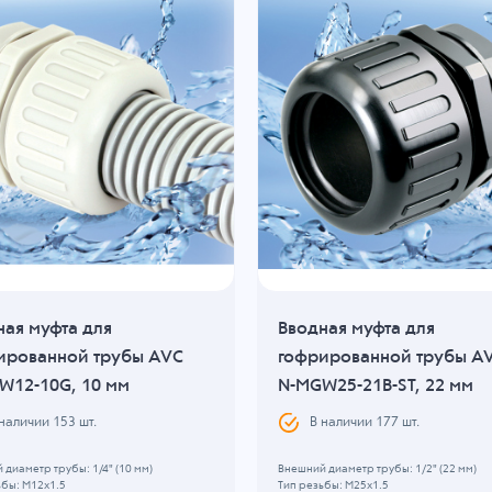
ная муфта для
Вводная муфта для
ированной трубы AVC
гофрированной трубы A
W12-10G, 10 мм
N-MGW25-21B-ST, 22 мм
 наличии
153
шт.
В наличии
177
шт.
диаметр трубы: 1/4" (10 мм)
Внешний диаметр трубы: 1/2" (22 мм)
ьбы: M12x1.5
Тип резьбы: M25x1.5