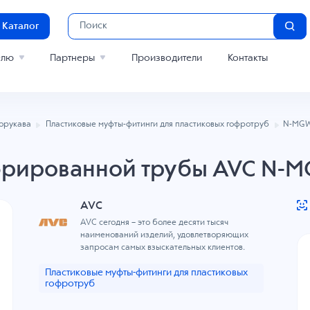
Каталог
елю
Партнеры
Производители
Контакты
лорукава
Пластиковые муфты-фитинги для пластиковых гофротруб
N-MGW
фрированной трубы AVC N-M
AVC
AVC сегодня – это более десяти тысяч
наименований изделий, удовлетворяющих
запросам самых взыскательных клиентов.
Пластиковые муфты-фитинги для пластиковых
гофротруб