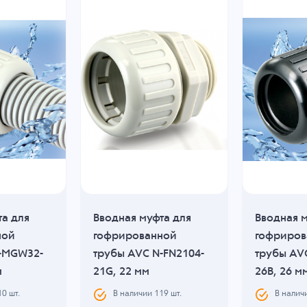
та для
Вводная муфта для
Вводная м
ной
гофрированной
гофриров
-MGW32-
трубы AVC N-FN2104-
трубы AV
м
21G, 22 мм
26B, 26 м
10
шт.
В наличии
119
шт.
В налич