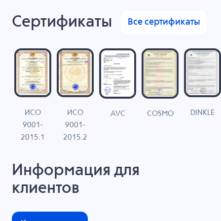
Сертификаты
Все сертификаты
ИСО
ИСО
DINKLE
G
COSMO
AVC
9001-
9001-
N
2015.1
2015.2
Информация для
клиентов