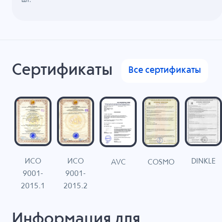
Сертификаты
Все сертификаты
ИСО
ИСО
DINKLE
G
COSMO
AVC
9001-
9001-
N
2015.1
2015.2
Информация для